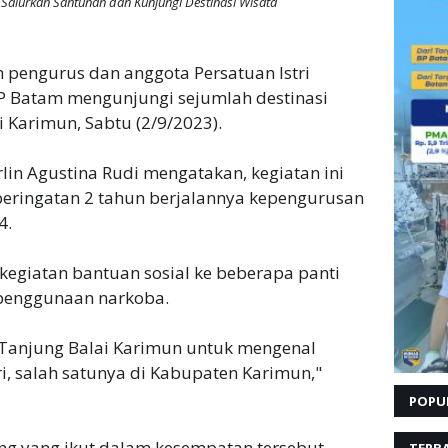
 Salurkan Santunan dan Kunjungi Destinasi Wisata
n pengurus dan anggota Persatuan Istri
BP Batam mengunjungi sejumlah destinasi
 Karimun, Sabtu (2/9/2023).
in Agustina Rudi mengatakan, kegiatan ini
peringatan 2 tahun berjalannya kepengurusan
4.
kegiatan bantuan sosial ke beberapa panti
penggunaan narkoba.
 Tanjung Balai Karimun untuk mengenal
ri, salah satunya di Kabupaten Karimun,"
POPU
ang yang ikut dalam kesempatan tersebut.
TERB