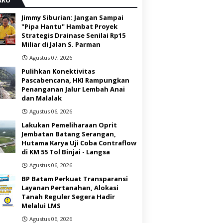
Jimmy Siburian: Jangan Sampai
"Pipa Hantu" Hambat Proyek
Strategis Drainase Senilai Rp15
Miliar di Jalan S. Parman
Agustus 07, 2026
Pulihkan Konektivitas
Pascabencana, HKI Rampungkan
Penanganan Jalur Lembah Anai
dan Malalak
Agustus 06, 2026
Lakukan Pemeliharaan Oprit
Jembatan Batang Serangan,
Hutama Karya Uji Coba Contraflow
di KM 55 Tol Binjai - Langsa
Agustus 06, 2026
BP Batam Perkuat Transparansi
Layanan Pertanahan, Alokasi
Tanah Reguler Segera Hadir
Melalui LMS
Agustus 06, 2026