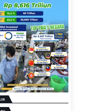
LER
ARU