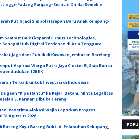
tinggi–Padang Panjang–Sicincin Dinilai Semakin
Merah Putih Jadi Simbol Harapan Baru Anak Rempang-
m Sambut Baik Ekspansi Firmus Technologies,
 Sebagai Hub Digital Terdepan di Asia Tenggara.
akat Jaga Aset Publik di Kawasan Jembatan Barelang
emput Aspirasi Warga Putra Jaya Cluster B, Siap Bantu
pendudukan 120 KK ‎
erah Terbaik untuk Investasi di Indonesia
Dugaan "Pipa Hantu" ke Kejari Batam, Minta Legalitas
se Jalan S. Parman Dibuka Terang
han, Penerima Alokasi Wajib Laporkan Progres
 31 Agustus 2026
POPU
00 Batang Kayu Barang Bukti di Pelabuhan Sekupang,