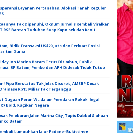
sparansi Layanan Pertanahan, Alokasi Tanah Reguler
MS
aannya Tak Dipenuhi, Oknum Jurnalis Kembali Viralkan
 PT RSE Bantah Tuduhan Suap Kapolsek dan Kanit
tam, Bidik Transaksi US$20 Juta dan Perkuat Posisi
ritim Dunia ‎
iday Inn Marina Batam Terus Ditimbun, Publik
amasi; BP Batam, Pemko dan APH Didesak Tidak Tutup
! Pipa Berstatus Tak Jelas Disorot, AMSBP Desak
Drainase Rp15 Miliar Tak Terganggu
sut Dugaan Peran WL dalam Peredaran Rokok Ilegal
R7 Bold, Rugikan Negara
ak Pelebaran Jalan Marina City, Tapis Dabbal Siahaan
Pemko Batam
embali Lumpuhkan Jalur Padang–Bukittinggi,