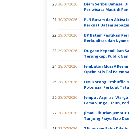
30/07/2026
Diam Seribu Bahasa, Di
Pariwisata Maut di Pan
30/07/2026
PLN Batam dan Altiva I
Perkuat Batam sebagai
29/07/2026
BP Batam Pastikan Perb
Berkualitas dan Nyama
29/07/2026
Dugaan Kepemilikan Sal
Terungkap, Publik Nanti
28/07/2026
Jembatan Musi V Resmi 
Optimistis Tol Palemb
28/07/2026
FIM Dorong Reshuffle M
Potensial Perkuat Tat
28/07/2026
Jemput Aspirasi Warga 
Lama Sungai Daun, Per
28/07/2026
Jimmi Siburian Jemput 
Tanjung Piayu Siap Dia
28/07/2026
7 Kilogram Sabu Dikubu