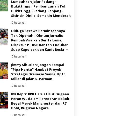
Lumpuhkan Jalur Padang–
Bukittinggi, Pembangunan Tol
Bukittinggi–Padang Panjang–
Sicincin Dinilai Semakin Mendesak
Dibaca
kali
Diduga Kecewa Permintaannya
Tak Dipenuhi, Oknum Jurnalis
Kembali Viralkan Berita Lama;
Direktur PT RSE Bantah Tuduhan
Suap Kapolsek dan Kanit Reskrim
Dibaca
kali
Jimmy Siburian: Jangan Sampai
"Pipa Hantu" Hambat Proyek
Strategis Drainase Senilai Rp15
Miliar di Jalan S. Parman
Dibaca
kali
IPK Kepri: KPK Harus Usut Dugaan
Peran WL dalam Peredaran Rokok
Ilegal Merek Manchester dan R7
Bold, Rugikan Negara
Dibaca
kali