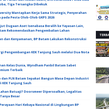
oba, Tiga Tersangka Dibekuk
versity Mantapkan Kerja Sama Strategis, Penyerahan
pada Pesta Olob-Olob GKPS 2026 ‎
ut Dugaan Aset Isenabasa Beralih ke Yayasan Lain,
Batam Rekomendasikan Pengembalian Lahan
TERB
an dan Kenyamanan, BP Batam Lakukan Rekonstruksi
rgi Pengembangan KEK Tanjung Sauh melalui Dua Nota
anan Kelas Dunia, Wyndham Panbil Batam Sabet
emium Terbaik
p dan PLN Batam Sepakat Bangun Masa Depan Industri
di KEK Tanjung Sauh
 Lahan Batuaji? Doorsmeer Dipersoalkan, Legalitas
Tanya Besar ‎
Perayaan Hari Kebaya Nasional di Lingkungan BP