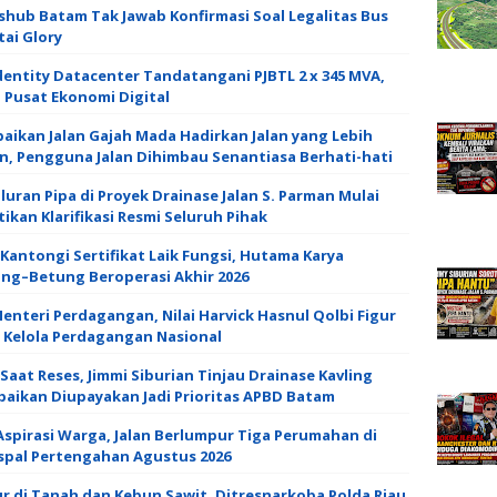
shub Batam Tak Jawab Konfirmasi Soal Legalitas Bus
tai Glory
dentity Datacenter Tandatangani PJBTL 2 x 345 MVA,
 Pusat Ekonomi Digital
aikan Jalan Gajah Mada Hadirkan Jalan yang Lebih
n, Pengguna Jalan Dihimbau Senantiasa Berhati-hati
uran Pipa di Proyek Drainase Jalan S. Parman Mulai
kan Klarifikasi Resmi Seluruh Pihak ‎
Kantongi Sertifikat Laik Fungsi, Hutama Karya
ang–Betung Beroperasi Akhir 2026
enteri Perdagangan, Nilai Harvick Hasnul Qolbi Figur
a Kelola Perdagangan Nasional
Saat Reses, Jimmi Siburian Tinjau Drainase Kavling
baikan Diupayakan Jadi Prioritas APBD Batam
Aspirasi Warga, Jalan Berlumpur Tiga Perumahan di
spal Pertengahan Agustus 2026 ‎
r di Tanah dan Kebun Sawit, Ditresnarkoba Polda Riau