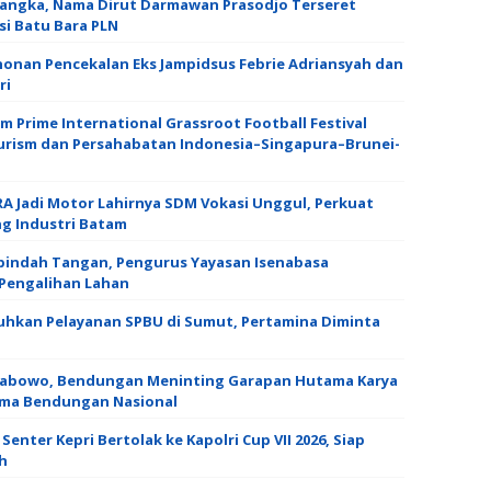
rsangka, Nama Dirut Darmawan Prasodjo Terseret
i Batu Bara PLN
honan Pencekalan Eks Jampidsus Febrie Adriansyah dan
ri
 Prime International Grassroot Football Festival
ourism dan Persahabatan Indonesia–Singapura–Brunei-
A Jadi Motor Lahirnya SDM Vokasi Unggul, Perkuat
g Industri Batam ‎
rpindah Tangan, Pengurus Yayasan Isenabasa
Pengalihan Lahan ‎
hkan Pelayanan SPBU di Sumut, Pertamina Diminta
Prabowo, Bendungan Meninting Garapan Hutama Karya
Lima Bendungan Nasional
nter Kepri Bertolak ke Kapolri Cup VII 2026, Siap
h