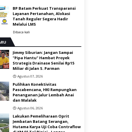
BP Batam Perkuat Transparansi
Layanan Pertanahan, Alokasi
Tanah Reguler Segera Hadir
Melalui LMS
Dibaca
kali
ARU
Jimmy Siburian: Jangan Sampai
"Pipa Hantu" Hambat Proyek
Strategis Drainase Senilai Rp15
Miliar di Jalan S. Parman
Agustus 07, 2026
Pulihkan Konektivitas
Pascabencana, HKI Rampungkan
Penanganan Jalur Lembah Anai
dan Malalak
Agustus 06, 2026
Lakukan Pemeliharaan Oprit
Jembatan Batang Serangan,
Hutama Karya Uji Coba Contraflow
di KM 55 Tol Binjai - Langsa