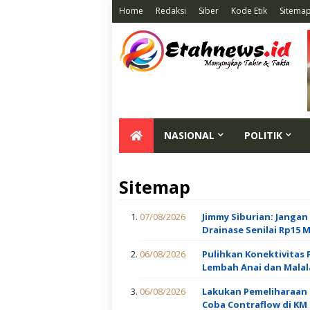
Home
Redaksi
Siber
Kode Etik
Sitema
NASIONAL
POLITIK
Sitemap
07/08/2026
Jimmy Siburian: Jangan
Drainase Senilai Rp15 Mi
06/08/2026
Pulihkan Konektivitas
Lembah Anai dan Malal
06/08/2026
Lakukan Pemeliharaan 
Coba Contraflow di KM 5