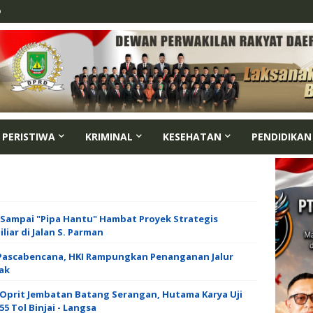
p
PERISTIWA
KRIMINAL
KESEHATAN
PENDIDIKAN
 Sampai "Pipa Hantu" Hambat Proyek Strategis
liar di Jalan S. Parman
 Pascabencana, HKI Rampungkan Penanganan Jalur
ak
Oprit Jembatan Batang Serangan, Hutama Karya Uji
5 Tol Binjai - Langsa