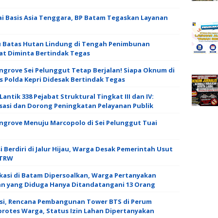
ai Basis Asia Tenggara, BP Batam Tegaskan Layanan
u Batas Hutan Lindung di Tengah Penimbunan
t Diminta Bertindak Tegas
rove Sei Pelunggut Tetap Berjalan! Siapa Oknum di
s Polda Kepri Didesak Bertindak Tegas
antik 338 Pejabat Struktural Tingkat III dan IV:
isasi dan Dorong Peningkatan Pelayanan Publik
grove Menuju Marcopolo di Sei Pelunggut Tuai
Berdiri di Jalur Hijau, Warga Desak Pemerintah Usut
RTRW
kasi di Batam Dipersoalkan, Warga Pertanyakan
n yang Diduga Hanya Ditandatangani 13 Orang
asi, Rencana Pembangunan Tower BTS di Perum
protes Warga, Status Izin Lahan Dipertanyakan