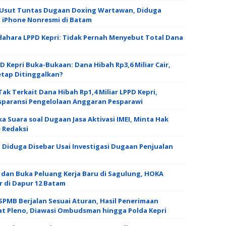
a Usut Tuntas Dugaan Doxing Wartawan, Diduga
si iPhone Nonresmi di Batam
ndahara LPPD Kepri: Tidak Pernah Menyebut Total Dana
Kepri Buka-Bukaan: Dana Hibah Rp3,6 Miliar Cair,
tap Ditinggalkan?
k Terkait Dana Hibah Rp1,4 Miliar LPPD Kepri,
paransi Pengelolaan Anggaran Pesparawi
ka Suara soal Dugaan Jasa Aktivasi IMEI, Minta Hak
e Redaksi
 Diduga Disebar Usai Investigasi Dugaan Penjualan
 dan Buka Peluang Kerja Baru di Sagulung, HOKA
r di Dapur 12 Batam
SPMB Berjalan Sesuai Aturan, Hasil Penerimaan
t Pleno, Diawasi Ombudsman hingga Polda Kepri