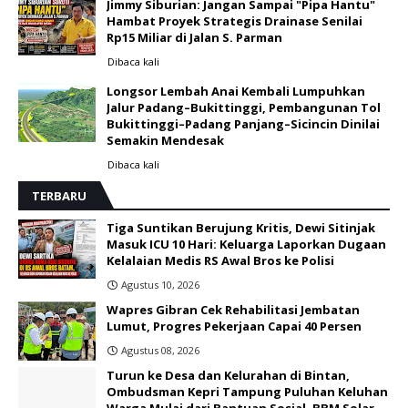
Jimmy Siburian: Jangan Sampai "Pipa Hantu"
Hambat Proyek Strategis Drainase Senilai
Rp15 Miliar di Jalan S. Parman
Dibaca
kali
Longsor Lembah Anai Kembali Lumpuhkan
Jalur Padang–Bukittinggi, Pembangunan Tol
Bukittinggi–Padang Panjang–Sicincin Dinilai
Semakin Mendesak
Dibaca
kali
TERBARU
Tiga Suntikan Berujung Kritis, Dewi Sitinjak
Masuk ICU 10 Hari: Keluarga Laporkan Dugaan
Kelalaian Medis RS Awal Bros ke Polisi ‎
Agustus 10, 2026
Wapres Gibran Cek Rehabilitasi Jembatan
Lumut, Progres Pekerjaan Capai 40 Persen
Agustus 08, 2026
Turun ke Desa dan Kelurahan di Bintan,
Ombudsman Kepri Tampung Puluhan Keluhan