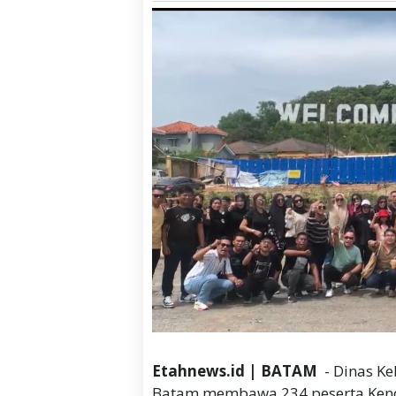
Etahnews.id | BATAM
- Dinas K
Batam membawa 234 peserta Kend