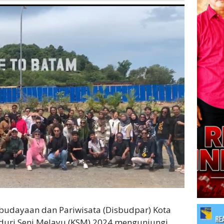
ebudayaan dan Pariwisata (Disbudpar) Kota
uri Seni Melayu (KSM) 2024 mengunjungi