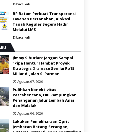
Dibaca
kali
BP Batam Perkuat Transparansi
Layanan Pertanahan, Alokasi
Tanah Reguler Segera Hadir
Melalui LMS
Dibaca
kali
ARU
Jimmy Siburian: Jangan Sampai
"Pipa Hantu" Hambat Proyek
Strategis Drainase Senilai Rp15
Miliar di Jalan S. Parman
Agustus 07, 2026
Pulihkan Konektivitas
Pascabencana, HKI Rampungkan
Penanganan Jalur Lembah Anai
dan Malalak
Agustus 06, 2026
Lakukan Pemeliharaan Oprit
Jembatan Batang Serangan,
Hutama Karya Uji Coba Contraflow