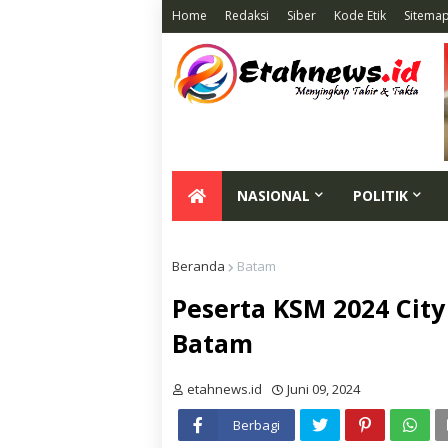
Home
Redaksi
Siber
Kode Etik
Sitema
NASIONAL
POLITIK
Beranda
Batam
Peserta KSM 2024 City
Batam
etahnews.id
Juni 09, 2024
Berbagi