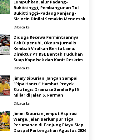
Lumpuhkan Jalur Padang–
Bukittinggi, Pembangunan Tol
Bukittinggi–Padang Panjang–
Sicincin Dinilai Semakin Mendesak
Dibaca
kali
Diduga Kecewa Permintaannya
Tak Dipenuhi, Oknum Jurnalis
Kembali Viralkan Berita Lama;
Direktur PT RSE Bantah Tuduhan
Suap Kapolsek dan Kanit Reskrim
Dibaca
kali
Jimmy Siburian: Jangan Sampai
"Pipa Hantu" Hambat Proyek
Strategis Drainase Senilai Rp15
Miliar di Jalan S. Parman
Dibaca
kali
Jimmi Siburian Jemput Aspirasi
Warga, Jalan Berlumpur Tiga
Perumahan di Tanjung Piayu Siap
Diaspal Pertengahan Agustus 2026