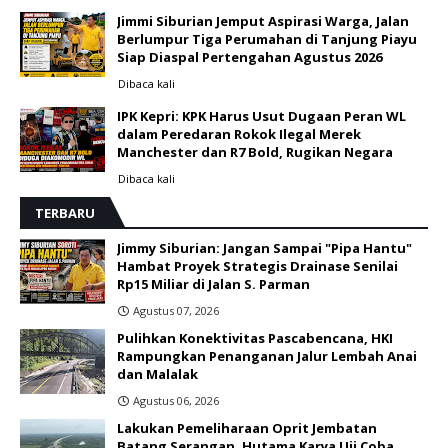
Jimmi Siburian Jemput Aspirasi Warga, Jalan
Berlumpur Tiga Perumahan di Tanjung Piayu
Siap Diaspal Pertengahan Agustus 2026 ‎
Dibaca
kali
IPK Kepri: KPK Harus Usut Dugaan Peran WL
dalam Peredaran Rokok Ilegal Merek
Manchester dan R7 Bold, Rugikan Negara
Dibaca
kali
TERBARU
Jimmy Siburian: Jangan Sampai "Pipa Hantu"
Hambat Proyek Strategis Drainase Senilai
Rp15 Miliar di Jalan S. Parman
Agustus 07, 2026
Pulihkan Konektivitas Pascabencana, HKI
Rampungkan Penanganan Jalur Lembah Anai
dan Malalak
Agustus 06, 2026
Lakukan Pemeliharaan Oprit Jembatan
Batang Serangan, Hutama Karya Uji Coba