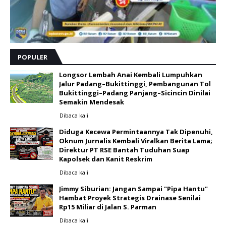
POPULER
Longsor Lembah Anai Kembali Lumpuhkan
Jalur Padang–Bukittinggi, Pembangunan Tol
Bukittinggi–Padang Panjang–Sicincin Dinilai
Semakin Mendesak
Dibaca
kali
Diduga Kecewa Permintaannya Tak Dipenuhi,
Oknum Jurnalis Kembali Viralkan Berita Lama;
Direktur PT RSE Bantah Tuduhan Suap
Kapolsek dan Kanit Reskrim
Dibaca
kali
Jimmy Siburian: Jangan Sampai "Pipa Hantu"
Hambat Proyek Strategis Drainase Senilai
Rp15 Miliar di Jalan S. Parman
Dibaca
kali