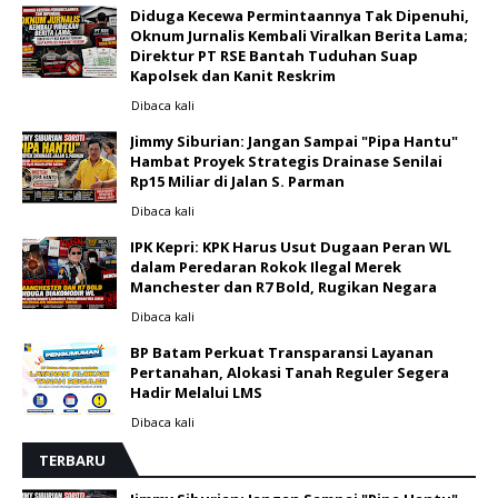
Diduga Kecewa Permintaannya Tak Dipenuhi,
Oknum Jurnalis Kembali Viralkan Berita Lama;
Direktur PT RSE Bantah Tuduhan Suap
Kapolsek dan Kanit Reskrim
Dibaca
kali
Jimmy Siburian: Jangan Sampai "Pipa Hantu"
Hambat Proyek Strategis Drainase Senilai
Rp15 Miliar di Jalan S. Parman
Dibaca
kali
IPK Kepri: KPK Harus Usut Dugaan Peran WL
dalam Peredaran Rokok Ilegal Merek
Manchester dan R7 Bold, Rugikan Negara
Dibaca
kali
BP Batam Perkuat Transparansi Layanan
Pertanahan, Alokasi Tanah Reguler Segera
Hadir Melalui LMS
Dibaca
kali
TERBARU