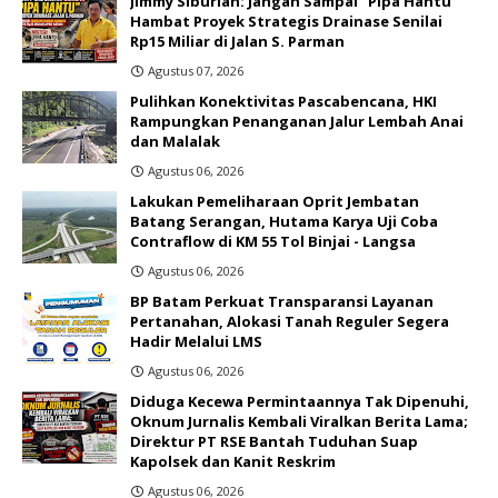
Jimmy Siburian: Jangan Sampai "Pipa Hantu"
Hambat Proyek Strategis Drainase Senilai
Rp15 Miliar di Jalan S. Parman
Agustus 07, 2026
Pulihkan Konektivitas Pascabencana, HKI
Rampungkan Penanganan Jalur Lembah Anai
dan Malalak
Agustus 06, 2026
Lakukan Pemeliharaan Oprit Jembatan
Batang Serangan, Hutama Karya Uji Coba
Contraflow di KM 55 Tol Binjai - Langsa
Agustus 06, 2026
BP Batam Perkuat Transparansi Layanan
Pertanahan, Alokasi Tanah Reguler Segera
Hadir Melalui LMS
Agustus 06, 2026
Diduga Kecewa Permintaannya Tak Dipenuhi,
Oknum Jurnalis Kembali Viralkan Berita Lama;
Direktur PT RSE Bantah Tuduhan Suap
Kapolsek dan Kanit Reskrim
Agustus 06, 2026