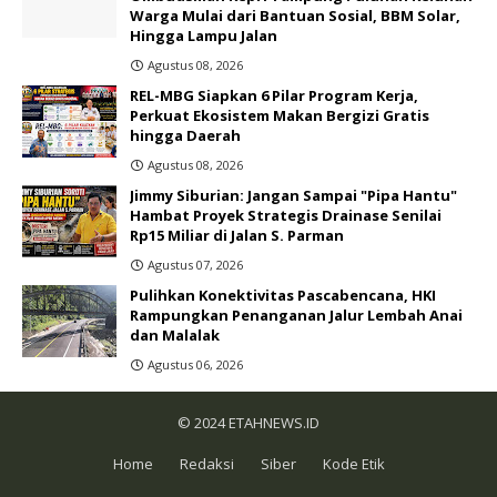
Warga Mulai dari Bantuan Sosial, BBM Solar,
Hingga Lampu Jalan
Agustus 08, 2026
REL-MBG Siapkan 6 Pilar Program Kerja,
Perkuat Ekosistem Makan Bergizi Gratis
hingga Daerah
Agustus 08, 2026
Jimmy Siburian: Jangan Sampai "Pipa Hantu"
Hambat Proyek Strategis Drainase Senilai
Rp15 Miliar di Jalan S. Parman
Agustus 07, 2026
Pulihkan Konektivitas Pascabencana, HKI
Rampungkan Penanganan Jalur Lembah Anai
dan Malalak
Agustus 06, 2026
© 2024
ETAHNEWS.ID
Home
Redaksi
Siber
Kode Etik