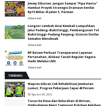
Jimmy Siburian: Jangan Sampai "Pipa Hantu"
Hambat Proyek Strategis Drainase Senilai
Rp15 Miliar di Jalan S. Parman
Dibaca
kali
Longsor Lembah Anai Kembali Lumpuhkan
Jalur Padang–Bukittinggi, Pembangunan Tol
Bukittinggi–Padang Panjang–Sicincin Dinilai
Semakin Mendesak
Dibaca
kali
BP Batam Perkuat Transparansi Layanan
Pertanahan, Alokasi Tanah Reguler Segera
Hadir Melalui LMS
Dibaca
kali
TERBARU
Wapres Gibran Cek Rehabilitasi Jembatan
Lumut, Progres Pekerjaan Capai 40 Persen
Agustus 08, 2026
Turun ke Desa dan Kelurahan di Bintan,
Ombudsman Kepri Tampung Puluhan Keluhan