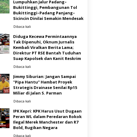
Lumpuhkan Jalur Padang–
Bukittinggi, Pembangunan Tol
Bukittinggi–Padang Panjang–
Sicincin Dinilai Semakin Mendesak
Dibaca
kali
Diduga Kecewa Permintaannya
Tak Dipenuhi, Oknum Jurnalis
Kembali Viralkan Berita Lama;
Direktur PT RSE Bantah Tuduhan
Suap Kapolsek dan Kanit Reskrim
Dibaca
kali
Jimmy Siburian: Jangan Sampai
"Pipa Hantu" Hambat Proyek
Strategis Drainase Senilai Rp15
Miliar di Jalan S. Parman
Dibaca
kali
IPK Kepri: KPK Harus Usut Dugaan
Peran WL dalam Peredaran Rokok
Ilegal Merek Manchester dan R7
Bold, Rugikan Negara
Dibaca
kali