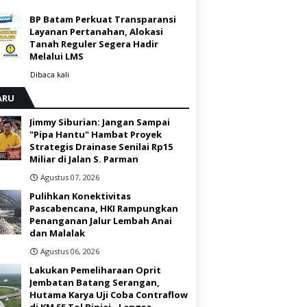
BP Batam Perkuat Transparansi
Layanan Pertanahan, Alokasi
Tanah Reguler Segera Hadir
Melalui LMS
Dibaca
kali
ARU
Jimmy Siburian: Jangan Sampai
"Pipa Hantu" Hambat Proyek
Strategis Drainase Senilai Rp15
Miliar di Jalan S. Parman
Agustus 07, 2026
Pulihkan Konektivitas
Pascabencana, HKI Rampungkan
Penanganan Jalur Lembah Anai
dan Malalak
Agustus 06, 2026
Lakukan Pemeliharaan Oprit
Jembatan Batang Serangan,
Hutama Karya Uji Coba Contraflow
di KM 55 Tol Binjai - Langsa