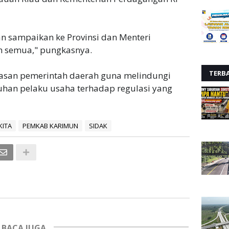
kan sampaikan ke Provinsi dan Menteri
n semua," pungkasnya.
TERB
wasan pemerintah daerah guna melindungi
an pelaku usaha terhadap regulasi yang
KITA
PEMKAB KARIMUN
SIDAK
BACA JUGA