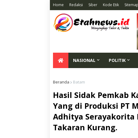
Home
Redaksi
Siber
Kode Etik
Sitema
NASIONAL
POLITIK
Beranda
Batam
Hasil Sidak Pemkab 
Yang di Produksi PT 
Adhitya Serayakorita 
Takaran Kurang.