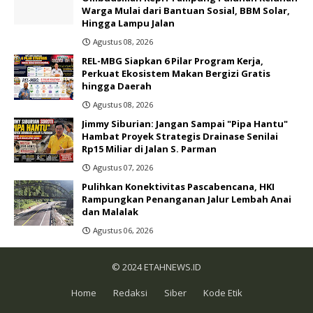
Warga Mulai dari Bantuan Sosial, BBM Solar,
Hingga Lampu Jalan
Agustus 08, 2026
REL-MBG Siapkan 6 Pilar Program Kerja,
Perkuat Ekosistem Makan Bergizi Gratis
hingga Daerah
Agustus 08, 2026
Jimmy Siburian: Jangan Sampai "Pipa Hantu"
Hambat Proyek Strategis Drainase Senilai
Rp15 Miliar di Jalan S. Parman
Agustus 07, 2026
Pulihkan Konektivitas Pascabencana, HKI
Rampungkan Penanganan Jalur Lembah Anai
dan Malalak
Agustus 06, 2026
© 2024
ETAHNEWS.ID
Home
Redaksi
Siber
Kode Etik