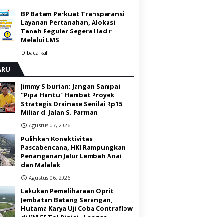
BP Batam Perkuat Transparansi
Layanan Pertanahan, Alokasi
Tanah Reguler Segera Hadir
Melalui LMS
Dibaca
kali
ARU
Jimmy Siburian: Jangan Sampai
"Pipa Hantu" Hambat Proyek
Strategis Drainase Senilai Rp15
Miliar di Jalan S. Parman
Agustus 07, 2026
Pulihkan Konektivitas
Pascabencana, HKI Rampungkan
Penanganan Jalur Lembah Anai
dan Malalak
Agustus 06, 2026
Lakukan Pemeliharaan Oprit
Jembatan Batang Serangan,
Hutama Karya Uji Coba Contraflow
di KM 55 Tol Binjai - Langsa