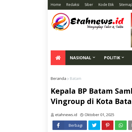
Home
Redaksi
Siber
Kode Etik
Sitema
NASIONAL
POLITIK
Beranda
Batam
Kepala BP Batam Samb
Vingroup di Kota Bat
etahnews.id
Oktober 01, 2025
Berbagi