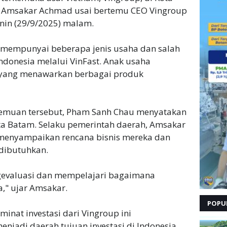
n Amsakar Achmad usai bertemu CEO Vingroup
enin (29/9/2025) malam.
 mempunyai beberapa jenis usaha dan salah
Indonesia melalui VinFast. Anak usaha
 yang menawarkan berbagai produk
emuan tersebut, Pham Sanh Chau menyatakan
ota Batam. Selaku pemerintah daerah, Amsakar
menyampaikan rencana bisnis mereka dan
 dibutuhkan.
gevaluasi dan mempelajari bagaimana
," ujar Amsakar.
POPU
nat investasi dari Vingroup ini
njadi daerah tujuan investasi di Indonesia.