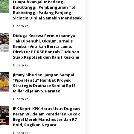
Lumpuhkan Jalur Padang–
Bukittinggi, Pembangunan Tol
Bukittinggi–Padang Panjang–
Sicincin Dinilai Semakin Mendesak
Dibaca
kali
Diduga Kecewa Permintaannya
Tak Dipenuhi, Oknum Jurnalis
Kembali Viralkan Berita Lama;
Direktur PT RSE Bantah Tuduhan
Suap Kapolsek dan Kanit Reskrim
Dibaca
kali
Jimmy Siburian: Jangan Sampai
"Pipa Hantu" Hambat Proyek
Strategis Drainase Senilai Rp15
Miliar di Jalan S. Parman
Dibaca
kali
IPK Kepri: KPK Harus Usut Dugaan
Peran WL dalam Peredaran Rokok
Ilegal Merek Manchester dan R7
Bold, Rugikan Negara
Dibaca
kali