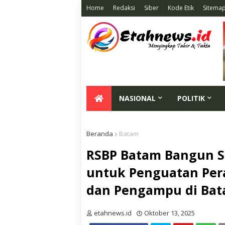
Home
Redaksi
Siber
Kode Etik
Sitema
NASIONAL
POLITIK
Beranda
Batam
RSBP Batam Bangun S
untuk Penguatan Per
dan Pengampu di Ba
etahnews.id
Oktober 13, 2025