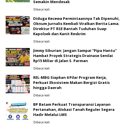
Semakin Mendesak
Dibaca
kali
Diduga Kecewa Permintaannya Tak Dipenuhi,
Oknum Jurnalis Kembali Viralkan Berita Lama;
Direktur PT RSE Bantah Tuduhan Suap
Kapolsek dan Kanit Reskrim
Dibaca
kali
Jimmy Siburian: Jangan Sampai "Pipa Hantu"
Hambat Proyek Strategis Drainase Senilai
Rp15 Miliar di Jalan S. Parman
Dibaca
kali
REL-MBG Siapkan 6 Pilar Program Kerja,
Perkuat Ekosistem Makan Bergizi Gratis
hingga Daerah
Dibaca
kali
BP Batam Perkuat Transparansi Layanan
Pertanahan, Alokasi Tanah Reguler Segera
Hadir Melalui LMS
Dibaca
kali