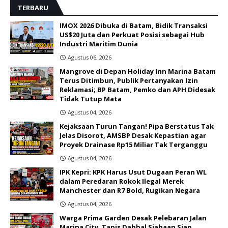
TERBARU
IMOX 2026 Dibuka di Batam, Bidik Transaksi
US$20 Juta dan Perkuat Posisi sebagai Hub
Industri Maritim Dunia ‎
Agustus 06, 2026
Mangrove di Depan Holiday Inn Marina Batam
Terus Ditimbun, Publik Pertanyakan Izin
Reklamasi; BP Batam, Pemko dan APH Didesak
Tidak Tutup Mata
Agustus 04, 2026
Kejaksaan Turun Tangan! Pipa Berstatus Tak
Jelas Disorot, AMSBP Desak Kepastian agar
Proyek Drainase Rp15 Miliar Tak Terganggu
Agustus 04, 2026
IPK Kepri: KPK Harus Usut Dugaan Peran WL
dalam Peredaran Rokok Ilegal Merek
Manchester dan R7 Bold, Rugikan Negara
Agustus 04, 2026
Warga Prima Garden Desak Pelebaran Jalan
Marina City, Tapis Dabbal Siahaan Siap