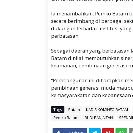
Ia menambahkan, Pemko Batam 
secara berimbang di berbagai sekt
dukungan terhadap institusi yan
perbatasan.
Sebagai daerah yang berbatasan 
Batam dinilai membutuhkan sine
keamanan, pembinaan generasi mu
“Pembangunan ini diharapkan mem
pembinaan generasi muda maupun 
kemasyarakatan dan kebangsaan di
Tags
Batam
KADIS KOMINFO BATAM
Pemko Batam
RUDI PANJAITAN
SPENDI