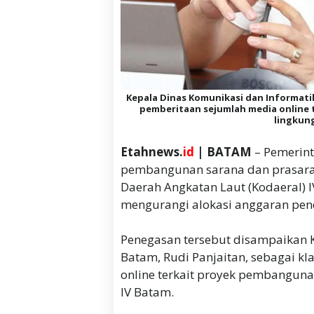
Kepala Dinas Komunikasi dan Informatika
pemberitaan sejumlah media online 
lingkun
Etahnews.
id
| BATAM
– Pemerin
pembangunan sarana dan prasara
Daerah Angkatan Laut (Kodaeral)
mengurangi alokasi anggaran pend
Penegasan tersebut disampaikan K
Batam, Rudi Panjaitan, sebagai kl
online terkait proyek pembanguna
IV Batam.