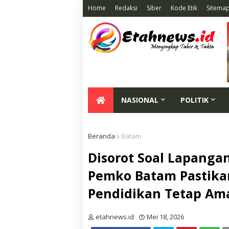
Home
Redaksi
Siber
Kode Etik
Sitema
NASIONAL
POLITIK
Beranda
Batam
Disorot Soal Lapangan
Pemko Batam Pastika
Pendidikan Tetap Am
etahnews.id
Mei 18, 2026