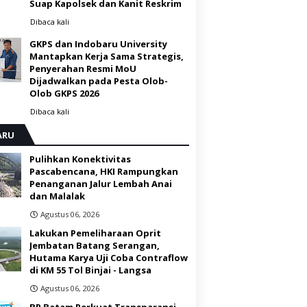
Suap Kapolsek dan Kanit Reskrim
Dibaca
kali
GKPS dan Indobaru University
Mantapkan Kerja Sama Strategis,
Penyerahan Resmi MoU
Dijadwalkan pada Pesta Olob-
Olob GKPS 2026 ‎
Dibaca
kali
ARU
Pulihkan Konektivitas
Pascabencana, HKI Rampungkan
Penanganan Jalur Lembah Anai
dan Malalak
Agustus 06, 2026
Lakukan Pemeliharaan Oprit
Jembatan Batang Serangan,
Hutama Karya Uji Coba Contraflow
di KM 55 Tol Binjai - Langsa
Agustus 06, 2026
BP Batam Perkuat Transparansi