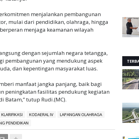
berkomitmen menjalankan pembangunan
or, mulai dari pendidikan, olahraga, hingga
g berperan menjaga keamanan wilayah
langsung dengan sejumlah negara tetangga,
rgi pembangunan yang mendukung aspek
TERB
da, dan kepentingan masyarakat luas.
beri manfaat jangka panjang, baik bagi
peningkatan fasilitas pendukung kegiatan
 Batam,” tutup Rudi.(MC).
KLARIFIKASI
KODAERAL IV
LAPANGAN OLAHRAGA
NG PENDIDIKAN