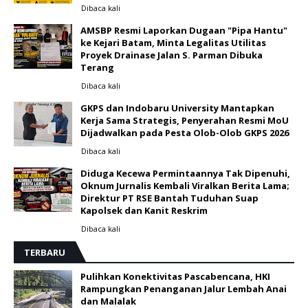
Dibaca
kali
AMSBP Resmi Laporkan Dugaan "Pipa Hantu"
ke Kejari Batam, Minta Legalitas Utilitas
Proyek Drainase Jalan S. Parman Dibuka
Terang
Dibaca
kali
GKPS dan Indobaru University Mantapkan
Kerja Sama Strategis, Penyerahan Resmi MoU
Dijadwalkan pada Pesta Olob-Olob GKPS 2026 ‎
Dibaca
kali
Diduga Kecewa Permintaannya Tak Dipenuhi,
Oknum Jurnalis Kembali Viralkan Berita Lama;
Direktur PT RSE Bantah Tuduhan Suap
Kapolsek dan Kanit Reskrim
Dibaca
kali
TERBARU
Pulihkan Konektivitas Pascabencana, HKI
Rampungkan Penanganan Jalur Lembah Anai
dan Malalak