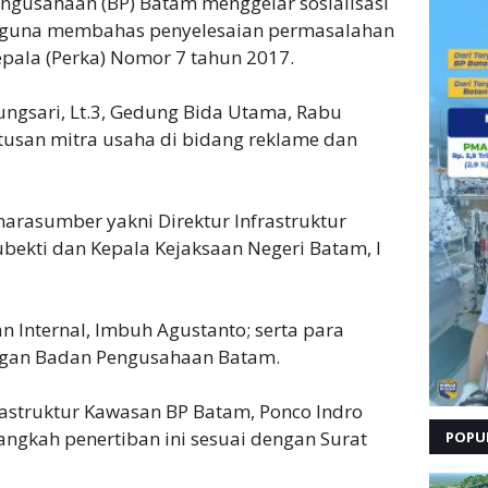
ngusahaan (BP) Batam menggelar sosialisasi
 guna membahas penyelesaian permasalahan
pala (Perka) Nomor 7 tahun 2017.
rungsari, Lt.3, Gedung Bida Utama, Rabu
atusan mitra usaha di bidang reklame dan
narasumber yakni Direktur Infrastruktur
bekti dan Kepala Kejaksaan Negeri Batam, I
uan Internal, Imbuh Agustanto; serta para
kungan Badan Pengusahaan Batam.
astruktur Kawasan BP Batam, Ponco Indro
angkah penertiban ini sesuai dengan Surat
POPU