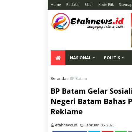
Home
Redaksi
Siber
Kode Etik
Sitema
NASIONAL
POLITIK
Beranda
BP Batam
BP Batam Gelar Sosial
Negeri Batam Bahas 
Reklame
etahnews.id
Februari 06, 2025