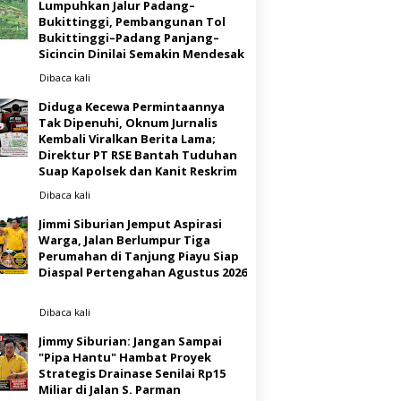
Lumpuhkan Jalur Padang–
Bukittinggi, Pembangunan Tol
Bukittinggi–Padang Panjang–
Sicincin Dinilai Semakin Mendesak
Dibaca
kali
Diduga Kecewa Permintaannya
Tak Dipenuhi, Oknum Jurnalis
Kembali Viralkan Berita Lama;
Direktur PT RSE Bantah Tuduhan
Suap Kapolsek dan Kanit Reskrim
Dibaca
kali
Jimmi Siburian Jemput Aspirasi
Warga, Jalan Berlumpur Tiga
Perumahan di Tanjung Piayu Siap
Diaspal Pertengahan Agustus 2026
Dibaca
kali
Jimmy Siburian: Jangan Sampai
"Pipa Hantu" Hambat Proyek
Strategis Drainase Senilai Rp15
Miliar di Jalan S. Parman