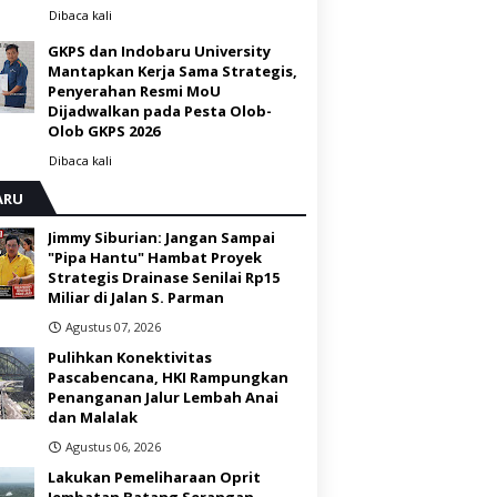
Dibaca
kali
GKPS dan Indobaru University
Mantapkan Kerja Sama Strategis,
Penyerahan Resmi MoU
Dijadwalkan pada Pesta Olob-
Olob GKPS 2026 ‎
Dibaca
kali
ARU
Jimmy Siburian: Jangan Sampai
"Pipa Hantu" Hambat Proyek
Strategis Drainase Senilai Rp15
Miliar di Jalan S. Parman
Agustus 07, 2026
Pulihkan Konektivitas
Pascabencana, HKI Rampungkan
Penanganan Jalur Lembah Anai
dan Malalak
Agustus 06, 2026
Lakukan Pemeliharaan Oprit
Jembatan Batang Serangan,