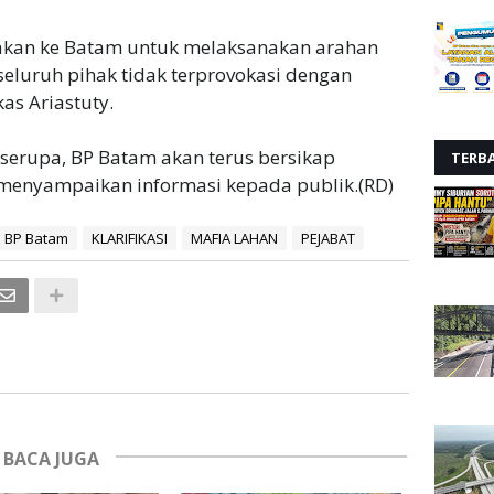
 akan ke Batam untuk melaksanakan arahan
seluruh pihak tidak terprovokasi dengan
as Ariastuty.
serupa, BP Batam akan terus bersikap
TERB
 menyampaikan informasi kepada publik.(RD)
BP Batam
KLARIFIKASI
MAFIA LAHAN
PEJABAT
BACA JUGA