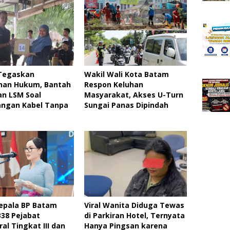
 Tegaskan
Wakil Wali Kota Batam
han Hukum, Bantah
Respon Keluhan
n LSM Soal
Masyarakat, Akses U-Turn
ngan Kabel Tanpa
Sungai Panas Dipindah ‎
epala BP Batam
Viral Wanita Diduga Tewas
338 Pejabat
di Parkiran Hotel, Ternyata
ral Tingkat III dan
Hanya Pingsan karena