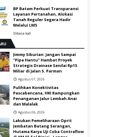
BP Batam Perkuat Transparansi
Layanan Pertanahan, Alokasi
Tanah Reguler Segera Hadir
Melalui LMS
Dibaca
kali
ARU
Jimmy Siburian: Jangan Sampai
"Pipa Hantu" Hambat Proyek
Strategis Drainase Senilai Rp15
Miliar di Jalan S. Parman
Agustus 07, 2026
Pulihkan Konektivitas
Pascabencana, HKI Rampungkan
Penanganan Jalur Lembah Anai
dan Malalak
Agustus 06, 2026
Lakukan Pemeliharaan Oprit
Jembatan Batang Serangan,
Hutama Karya Uji Coba Contraflow
di KM 55 Tol Binjai - Langsa