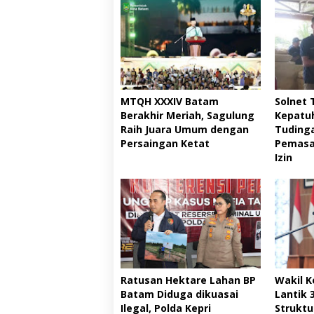
MTQH XXXIV Batam
Solnet
Berakhir Meriah, Sagulung
Kepatu
Raih Juara Umum dengan
Tudinga
Persaingan Ketat ‎
Pemasa
Izin
Ratusan Hektare Lahan BP
Wakil K
Batam Diduga dikuasai
Lantik 
Ilegal, Polda Kepri
Struktu