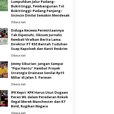
Lumpuhkan Jalur Padang–
Bukittinggi, Pembangunan Tol
Bukittinggi–Padang Panjang–
Sicincin Dinilai Semakin Mendesak
Dibaca
kali
Diduga Kecewa Permintaannya
Tak Dipenuhi, Oknum Jurnalis
Kembali Viralkan Berita Lama;
Direktur PT RSE Bantah Tuduhan
Suap Kapolsek dan Kanit Reskrim
Dibaca
kali
Jimmy Siburian: Jangan Sampai
"Pipa Hantu" Hambat Proyek
Strategis Drainase Senilai Rp15
Miliar di Jalan S. Parman
Dibaca
kali
IPK Kepri: KPK Harus Usut Dugaan
Peran WL dalam Peredaran Rokok
Ilegal Merek Manchester dan R7
Bold, Rugikan Negara
Dibaca
kali