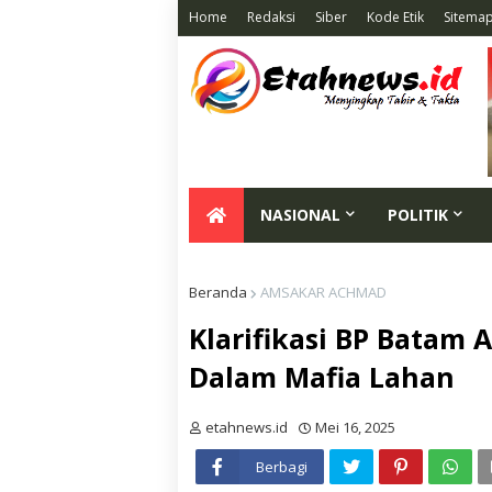
Home
Redaksi
Siber
Kode Etik
Sitema
NASIONAL
POLITIK
Beranda
AMSAKAR ACHMAD
Klarifikasi BP Batam 
Dalam Mafia Lahan
etahnews.id
Mei 16, 2025
Berbagi