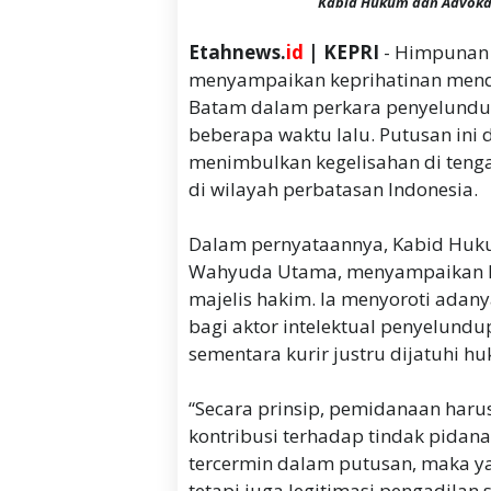
Kabid Hukum dan Advokas
Etahnews.
id
| KEPRI
- Himpunan 
menyampaikan keprihatinan mend
Batam dalam perkara penyelundup
beberapa waktu lalu. Putusan ini 
menimbulkan kegelisahan di teng
di wilayah perbatasan Indonesia.
Dalam pernyataannya, Kabid Huku
Wahyuda Utama, menyampaikan kri
majelis hakim. Ia menyoroti ada
bagi aktor intelektual penyelundu
sementara kurir justru dijatuhi hu
“Secara prinsip, pemidanaan har
kontribusi terhadap tindak pidana 
tercermin dalam putusan, maka ya
tetapi juga legitimasi pengadilan 