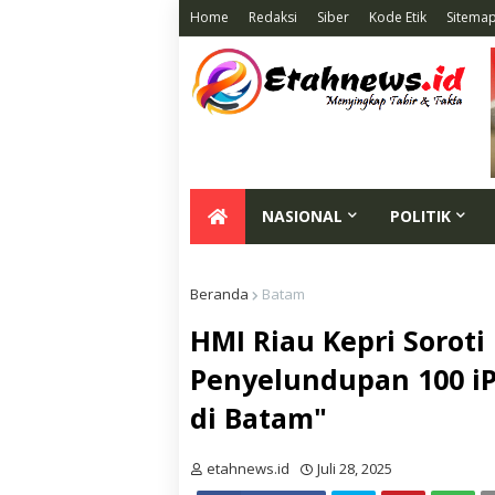
Home
Redaksi
Siber
Kode Etik
Sitema
NASIONAL
POLITIK
Beranda
Batam
HMI Riau Kepri Soroti
Penyelundupan 100 iP
di Batam"
etahnews.id
Juli 28, 2025