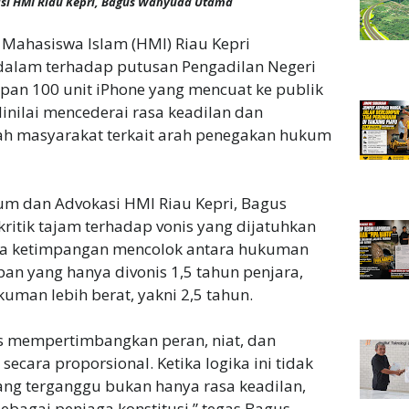
i HMI Riau Kepri, Bagus Wahyuda Utama
Mahasiswa Islam (HMI) Riau Kepri
alam terhadap putusan Pengadilan Negeri
an 100 unit iPhone yang mencuat ke publik
dinilai mencederai rasa keadilan dan
ah masyarakat terkait arah penegakan hukum
m dan Advokasi HMI Riau Kepri, Bagus
tik tajam terhadap vonis yang dijatuhkan
nya ketimpangan mencolok antara hukuman
pan yang hanya divonis 1,5 tahun penjara,
kuman lebih berat, yakni 2,5 tahun.
us mempertimbangkan peran, niat, dan
secara proporsional. Ketika logika ini tidak
ng terganggu bukan hanya rasa keadilan,
sebagai penjaga konstitusi,” tegas Bagus.