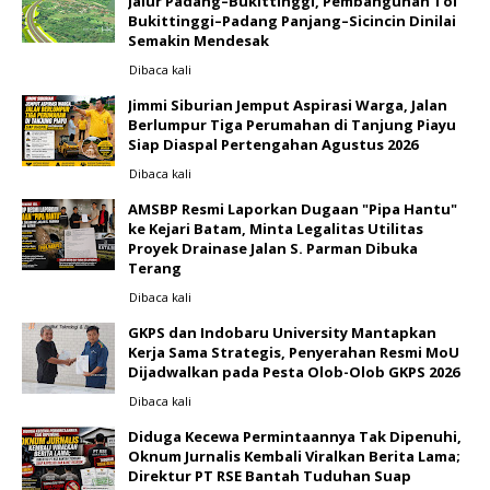
Jalur Padang–Bukittinggi, Pembangunan Tol
Bukittinggi–Padang Panjang–Sicincin Dinilai
Semakin Mendesak
Dibaca
kali
Jimmi Siburian Jemput Aspirasi Warga, Jalan
Berlumpur Tiga Perumahan di Tanjung Piayu
Siap Diaspal Pertengahan Agustus 2026 ‎
Dibaca
kali
AMSBP Resmi Laporkan Dugaan "Pipa Hantu"
ke Kejari Batam, Minta Legalitas Utilitas
Proyek Drainase Jalan S. Parman Dibuka
Terang
Dibaca
kali
GKPS dan Indobaru University Mantapkan
Kerja Sama Strategis, Penyerahan Resmi MoU
Dijadwalkan pada Pesta Olob-Olob GKPS 2026 ‎
Dibaca
kali
Diduga Kecewa Permintaannya Tak Dipenuhi,
Oknum Jurnalis Kembali Viralkan Berita Lama;
Direktur PT RSE Bantah Tuduhan Suap