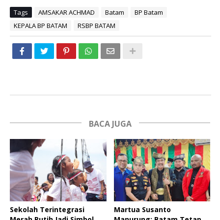
Tags
AMSAKAR ACHMAD
Batam
BP Batam
KEPALA BP BATAM
RSBP BATAM
BACA JUGA
Sekolah Terintegrasi
Martua Susanto
Merah Putih Jadi Simbol
Manurung: Batam Tetap