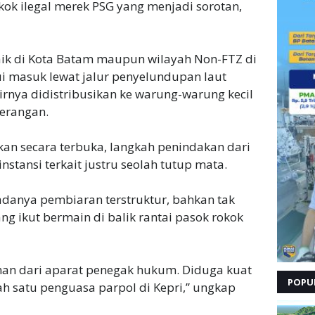
rokok ilegal merek PSG yang menjadi sorotan,
aik di Kota Batam maupun wilayah Non-FTZ di
ui masuk lewat jalur penyelundupan laut
nya didistribusikan ke warung-warung kecil
terangan.
kan secara terbuka, langkah penindakan dari
stansi terkait justru seolah tutup mata.
danya pembiaran terstruktur, bahkan tak
ng ikut bermain di balik rantai pasok rokok
aman dari aparat penegak hukum. Diduga kuat
POPU
ah satu penguasa parpol di Kepri,” ungkap