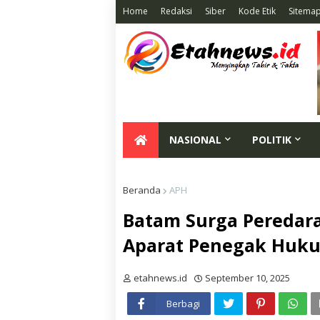
Home
Redaksi
Siber
Kode Etik
Sitema
NASIONAL
POLITIK
Beranda
APH
Batam Surga Peredara
Aparat Penegak Huku
etahnews.id
September 10, 2025
Berbagi