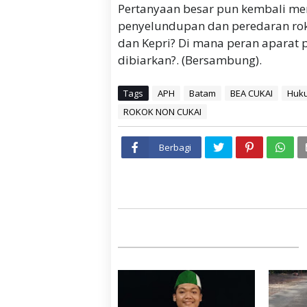
Pertanyaan besar pun kembali me
penyelundupan dan peredaran roko
dan Kepri? Di mana peran aparat 
dibiarkan?. (Bersambung).
Tags
APH
Batam
BEA CUKAI
Huk
ROKOK NON CUKAI
Berbagi