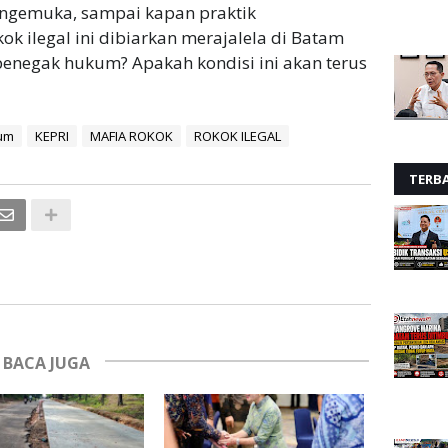
ngemuka, sampai kapan praktik
k ilegal ini dibiarkan merajalela di Batam
penegak hukum? Apakah kondisi ini akan terus
um
KEPRI
MAFIA ROKOK
ROKOK ILEGAL
TERB
BACA JUGA