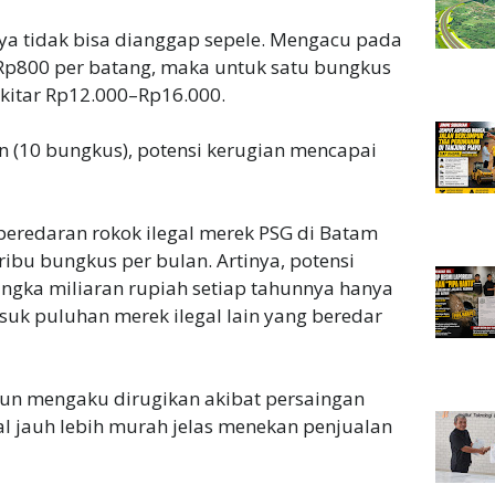
nya tidak bisa dianggap sepele. Mengacu pada
0–Rp800 per batang, maka untuk satu bungkus
ekitar Rp12.000–Rp16.000.
ton (10 bungkus), potensi kerugian mencapai
peredaran rokok ilegal merek PSG di Batam
ibu bungkus per bulan. Artinya, potensi
ngka miliaran rupiah setiap tahunnya hanya
suk puluhan merek ilegal lain yang beredar
pun mengaku dirugikan akibat persaingan
ual jauh lebih murah jelas menekan penjualan