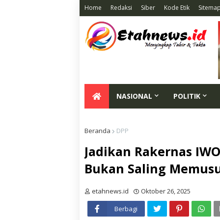
Home
Redaksi
Siber
Kode Etik
Sitema
NASIONAL
POLITIK
Beranda
DPP
Jadikan Rakernas IWO
Bukan Saling Memus
etahnews.id
Oktober 26, 2025
Berbagi