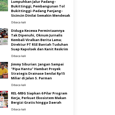
Lumpuhkan Jalur Padang–
Bukittinggi, Pembangunan Tol
Bukittinggi–Padang Panjang–
Sicincin Dinilai Semakin Mendesak
Dibaca
kali
Diduga Kecewa Permintaannya
Tak Dipenuhi, Oknum Jurnalis
Kembali Viralkan Berita Lama;
Direktur PT RSE Bantah Tuduhan
Suap Kapolsek dan Kanit Reskrim
Dibaca
kali
Jimmy Siburian: Jangan Sampai
"Pipa Hantu" Hambat Proyek
Strategis Drainase Senilai Rp15
Miliar di Jalan S. Parman
Dibaca
kali
REL-MBG Siapkan 6 Pilar Program
Kerja, Perkuat Ekosistem Makan
Bergizi Gratis hingga Daerah
Dibaca
kali