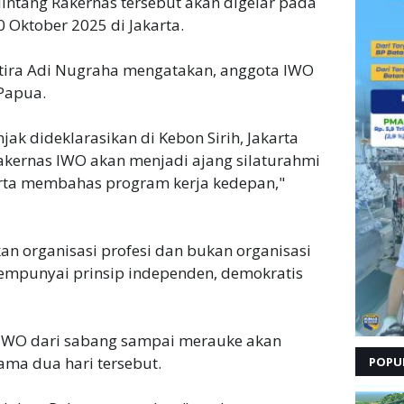
elintang Rakernas tersebut akan digelar pada
0 Oktober 2025 di Jakarta.
ira Adi Nugraha mengatakan, anggota IWO
 Papua.
ak dideklarasikan di Kebon Sirih, Jakarta
Rakernas IWO akan menjadi ajang silaturahmi
erta membahas program kerja kedepan,"
 organisasi profesi dan bukan organisasi
 mempunyai prinsip independen, demokratis
 IWO dari sabang sampai merauke akan
ama dua hari tersebut.
POPU