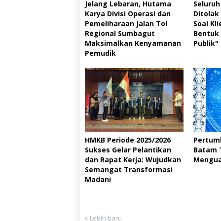
Jelang Lebaran, Hutama
Seluruh
Karya Divisi Operasi dan
Ditolak
Pemeliharaan Jalan Tol
Soal Kl
Regional Sumbagut
Bentuk
Maksimalkan Kenyamanan
Publik"
Pemudik
HMKB Periode 2025/2026
Pertum
Sukses Gelar Pelantikan
Batam T
dan Rapat Kerja: Wujudkan
Menguat
Semangat Transformasi
Madani
Lebih baru