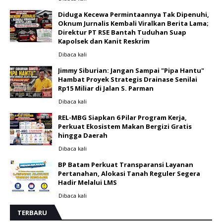
Diduga Kecewa Permintaannya Tak Dipenuhi,
Oknum Jurnalis Kembali Viralkan Berita Lama;
Direktur PT RSE Bantah Tuduhan Suap
Kapolsek dan Kanit Reskrim
Dibaca
kali
Jimmy Siburian: Jangan Sampai "Pipa Hantu"
Hambat Proyek Strategis Drainase Senilai
Rp15 Miliar di Jalan S. Parman
Dibaca
kali
REL-MBG Siapkan 6 Pilar Program Kerja,
Perkuat Ekosistem Makan Bergizi Gratis
hingga Daerah
Dibaca
kali
BP Batam Perkuat Transparansi Layanan
Pertanahan, Alokasi Tanah Reguler Segera
Hadir Melalui LMS
Dibaca
kali
TERBARU