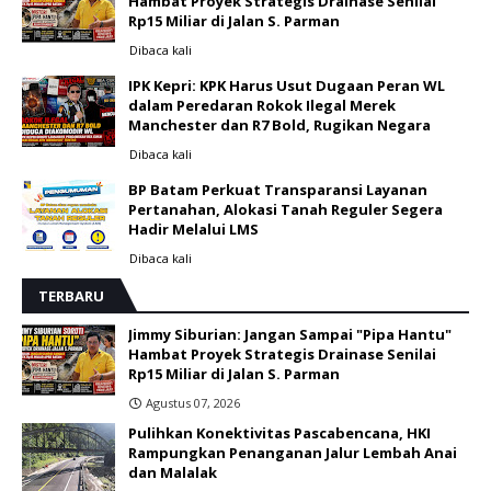
Hambat Proyek Strategis Drainase Senilai
Rp15 Miliar di Jalan S. Parman
Dibaca
kali
IPK Kepri: KPK Harus Usut Dugaan Peran WL
dalam Peredaran Rokok Ilegal Merek
Manchester dan R7 Bold, Rugikan Negara
Dibaca
kali
BP Batam Perkuat Transparansi Layanan
Pertanahan, Alokasi Tanah Reguler Segera
Hadir Melalui LMS
Dibaca
kali
TERBARU
Jimmy Siburian: Jangan Sampai "Pipa Hantu"
Hambat Proyek Strategis Drainase Senilai
Rp15 Miliar di Jalan S. Parman
Agustus 07, 2026
Pulihkan Konektivitas Pascabencana, HKI
Rampungkan Penanganan Jalur Lembah Anai
dan Malalak