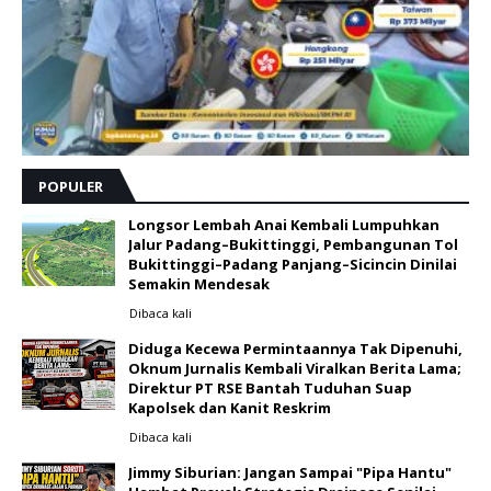
POPULER
Longsor Lembah Anai Kembali Lumpuhkan
Jalur Padang–Bukittinggi, Pembangunan Tol
Bukittinggi–Padang Panjang–Sicincin Dinilai
Semakin Mendesak
Dibaca
kali
Diduga Kecewa Permintaannya Tak Dipenuhi,
Oknum Jurnalis Kembali Viralkan Berita Lama;
Direktur PT RSE Bantah Tuduhan Suap
Kapolsek dan Kanit Reskrim
Dibaca
kali
Jimmy Siburian: Jangan Sampai "Pipa Hantu"