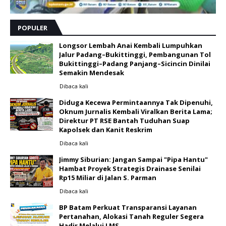
POPULER
Longsor Lembah Anai Kembali Lumpuhkan
Jalur Padang–Bukittinggi, Pembangunan Tol
Bukittinggi–Padang Panjang–Sicincin Dinilai
Semakin Mendesak
Dibaca
kali
Diduga Kecewa Permintaannya Tak Dipenuhi,
Oknum Jurnalis Kembali Viralkan Berita Lama;
Direktur PT RSE Bantah Tuduhan Suap
Kapolsek dan Kanit Reskrim
Dibaca
kali
Jimmy Siburian: Jangan Sampai "Pipa Hantu"
Hambat Proyek Strategis Drainase Senilai
Rp15 Miliar di Jalan S. Parman
Dibaca
kali
BP Batam Perkuat Transparansi Layanan
Pertanahan, Alokasi Tanah Reguler Segera
Hadir Melalui LMS