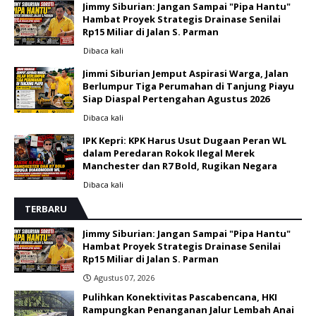
Jimmy Siburian: Jangan Sampai "Pipa Hantu"
Hambat Proyek Strategis Drainase Senilai
Rp15 Miliar di Jalan S. Parman
Dibaca
kali
Jimmi Siburian Jemput Aspirasi Warga, Jalan
Berlumpur Tiga Perumahan di Tanjung Piayu
Siap Diaspal Pertengahan Agustus 2026 ‎
Dibaca
kali
IPK Kepri: KPK Harus Usut Dugaan Peran WL
dalam Peredaran Rokok Ilegal Merek
Manchester dan R7 Bold, Rugikan Negara
Dibaca
kali
TERBARU
Jimmy Siburian: Jangan Sampai "Pipa Hantu"
Hambat Proyek Strategis Drainase Senilai
Rp15 Miliar di Jalan S. Parman
Agustus 07, 2026
Pulihkan Konektivitas Pascabencana, HKI
Rampungkan Penanganan Jalur Lembah Anai