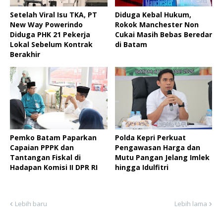
Setelah Viral Isu TKA, PT
Diduga Kebal Hukum,
New Way Powerindo
Rokok Manchester Non
Diduga PHK 21 Pekerja
Cukai Masih Bebas Beredar
Lokal Sebelum Kontrak
di Batam ‎
Berakhir
Pemko Batam Paparkan
Polda Kepri Perkuat
Capaian PPPK dan
Pengawasan Harga dan
Tantangan Fiskal di
Mutu Pangan Jelang Imlek
Hadapan Komisi II DPR RI
hingga Idulfitri
Lebih baru
Lebih lama