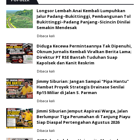
Longsor Lembah Anai Kembali Lumpuhkan
Jalur Padang–Bukittinggi, Pembangunan Tol
Bukittinggi–Padang Panjang–Sicincin Dinilai
Semakin Mendesak
Dibaca
kali
Diduga Kecewa Permintaannya Tak Dipenuhi,
Oknum Jurnalis Kembali Viralkan Berita Lama;
Direktur PT RSE Bantah Tuduhan Suap
Kapolsek dan Kanit Reskrim
Dibaca
kali
Jimmy Siburian: Jangan Sampai "Pipa Hantu"
Hambat Proyek Strategis Drainase Senilai
Rp15 Miliar di Jalan S. Parman
Dibaca
kali
Jimmi Siburian Jemput Aspirasi Warga, Jalan
Berlumpur Tiga Perumahan di Tanjung Piayu
Siap Diaspal Pertengahan Agustus 2026 ‎
Dibaca
kali