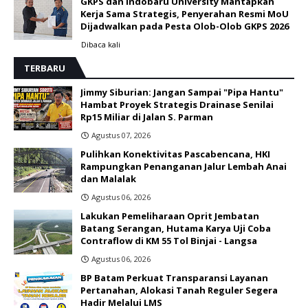
GKPS dan Indobaru University Mantapkan
Kerja Sama Strategis, Penyerahan Resmi MoU
Dijadwalkan pada Pesta Olob-Olob GKPS 2026 ‎
Dibaca
kali
TERBARU
Jimmy Siburian: Jangan Sampai "Pipa Hantu"
Hambat Proyek Strategis Drainase Senilai
Rp15 Miliar di Jalan S. Parman
Agustus 07, 2026
Pulihkan Konektivitas Pascabencana, HKI
Rampungkan Penanganan Jalur Lembah Anai
dan Malalak
Agustus 06, 2026
Lakukan Pemeliharaan Oprit Jembatan
Batang Serangan, Hutama Karya Uji Coba
Contraflow di KM 55 Tol Binjai - Langsa
Agustus 06, 2026
BP Batam Perkuat Transparansi Layanan
Pertanahan, Alokasi Tanah Reguler Segera
Hadir Melalui LMS