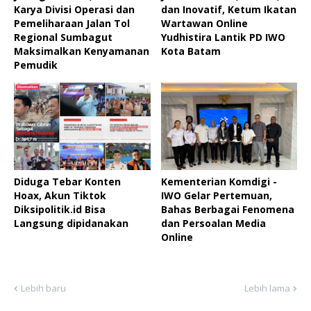
Karya Divisi Operasi dan
dan Inovatif, Ketum Ikatan
Pemeliharaan Jalan Tol
Wartawan Online
Regional Sumbagut
Yudhistira Lantik PD IWO
Maksimalkan Kenyamanan
Kota Batam
Pemudik
Diduga Tebar Konten
Kementerian Komdigi -
Hoax, Akun Tiktok
IWO Gelar Pertemuan,
Diksipolitik.id Bisa
Bahas Berbagai Fenomena
Langsung dipidanakan
dan Persoalan Media
Online
Lebih baru
Lebih lama