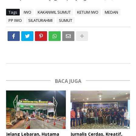
Tags
IWO
KAKANWIL SUMUT
KETUM IWO
MEDAN
PP IWO
SILATURAHMI
SUMUT
BACA JUGA
Jelang Lebaran, Hutama
Jurnalis Cerdas, Kreatif,