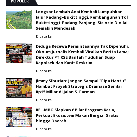
POPULER
Longsor Lembah Anai Kembali Lumpuhkan
Jalur Padang–Bukittinggi, Pembangunan Tol
Bukittinggi–Padang Panjang–Sicincin Dinilai
Semakin Mendesak
Dibaca
kali
Diduga Kecewa Permintaannya Tak Dipenuhi,
Oknum Jurnalis Kembali Viralkan Berita Lama;
Direktur PT RSE Bantah Tuduhan Suap
Kapolsek dan Kanit Reskrim
Dibaca
kali
Jimmy Siburian: Jangan Sampai "Pipa Hantu"
Hambat Proyek Strategis Drainase Senilai
Rp15 Miliar di Jalan S. Parman
Dibaca
kali
REL-MBG Siapkan 6 Pilar Program Kerja,
Perkuat Ekosistem Makan Bergizi Gratis
hingga Daerah
Dibaca
kali