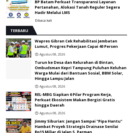
BP Batam Perkuat Transparansi Layanan
Pertanahan, Alokasi Tanah Reguler Segera
Hadir Melalui LMS
Dibaca
kali
TERBARU
Wapres Gibran Cek Rehabilitasi Jembatan
Lumut, Progres Pekerjaan Capai 40 Persen
Agustus 08, 2026
Turun ke Desa dan Kelurahan di Bintan,
Ombudsman Kepri Tampung Puluhan Keluhan
Warga Mulai dari Bantuan Sosial, BBM Solar,
Hingga Lampu Jalan
Agustus 08, 2026
REL-MBG Siapkan 6 Pilar Program Kerja,
Perkuat Ekosistem Makan Bergizi Gratis
hingga Daerah
Agustus 08, 2026
Jimmy Siburian: Jangan Sampai "Pipa Hantu"
Hambat Proyek Strategis Drainase Senilai
Rp15 Miliar di Jalan S. Parman