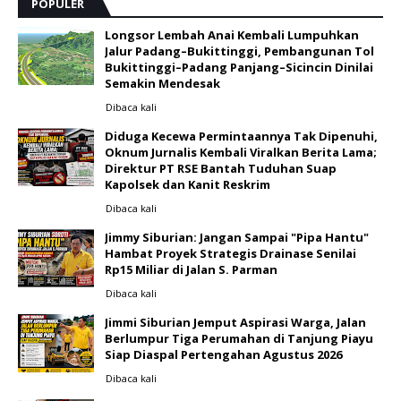
POPULER
Longsor Lembah Anai Kembali Lumpuhkan
Jalur Padang–Bukittinggi, Pembangunan Tol
Bukittinggi–Padang Panjang–Sicincin Dinilai
Semakin Mendesak
Dibaca
kali
Diduga Kecewa Permintaannya Tak Dipenuhi,
Oknum Jurnalis Kembali Viralkan Berita Lama;
Direktur PT RSE Bantah Tuduhan Suap
Kapolsek dan Kanit Reskrim
Dibaca
kali
Jimmy Siburian: Jangan Sampai "Pipa Hantu"
Hambat Proyek Strategis Drainase Senilai
Rp15 Miliar di Jalan S. Parman
Dibaca
kali
Jimmi Siburian Jemput Aspirasi Warga, Jalan
Berlumpur Tiga Perumahan di Tanjung Piayu
Siap Diaspal Pertengahan Agustus 2026 ‎
Dibaca
kali