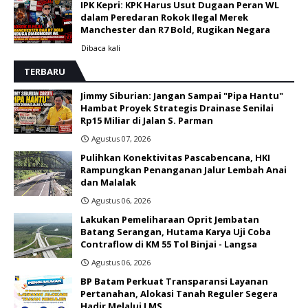
IPK Kepri: KPK Harus Usut Dugaan Peran WL
dalam Peredaran Rokok Ilegal Merek
Manchester dan R7 Bold, Rugikan Negara
Dibaca
kali
TERBARU
Jimmy Siburian: Jangan Sampai "Pipa Hantu"
Hambat Proyek Strategis Drainase Senilai
Rp15 Miliar di Jalan S. Parman
Agustus 07, 2026
Pulihkan Konektivitas Pascabencana, HKI
Rampungkan Penanganan Jalur Lembah Anai
dan Malalak
Agustus 06, 2026
Lakukan Pemeliharaan Oprit Jembatan
Batang Serangan, Hutama Karya Uji Coba
Contraflow di KM 55 Tol Binjai - Langsa
Agustus 06, 2026
BP Batam Perkuat Transparansi Layanan
Pertanahan, Alokasi Tanah Reguler Segera
Hadir Melalui LMS