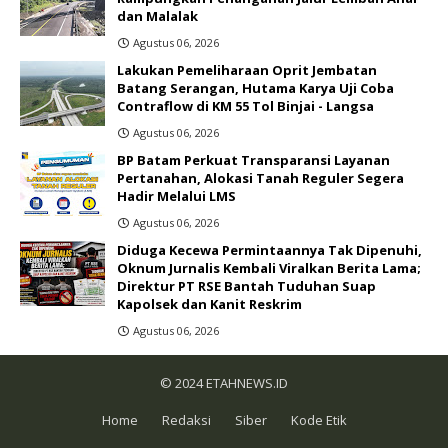
dan Malalak
Agustus 06, 2026
Lakukan Pemeliharaan Oprit Jembatan
Batang Serangan, Hutama Karya Uji Coba
Contraflow di KM 55 Tol Binjai - Langsa
Agustus 06, 2026
BP Batam Perkuat Transparansi Layanan
Pertanahan, Alokasi Tanah Reguler Segera
Hadir Melalui LMS
Agustus 06, 2026
Diduga Kecewa Permintaannya Tak Dipenuhi,
Oknum Jurnalis Kembali Viralkan Berita Lama;
Direktur PT RSE Bantah Tuduhan Suap
Kapolsek dan Kanit Reskrim
Agustus 06, 2026
© 2024
ETAHNEWS.ID
Home
Redaksi
Siber
Kode Etik