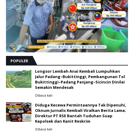
POPULER
Longsor Lembah Anai Kembali Lumpuhkan
Jalur Padang–Bukittinggi, Pembangunan Tol
Bukittinggi–Padang Panjang–Sicincin Dinilai
Semakin Mendesak
Dibaca
kali
Diduga Kecewa Permintaannya Tak Dipenuhi,
Oknum Jurnalis Kembali Viralkan Berita Lama;
Direktur PT RSE Bantah Tuduhan Suap
Kapolsek dan Kanit Reskrim
Dibaca
kali