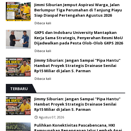
Jimmi Siburian Jemput Aspirasi Warga, Jalan
Berlumpur Tiga Perumahan di Tanjung Piayu
Siap Diaspal Pertengahan Agustus 2026 ‎
Dibaca
kali
GKPS dan Indobaru University Mantapkan
Kerja Sama Strategis, Penyerahan Resmi MoU
Dijadwalkan pada Pesta Olob-Olob GKPS 2026 ‎
Dibaca
kali
Jimmy Siburian: Jangan Sampai "Pipa Hantu"
Hambat Proyek Strategis Drainase Senilai
Rp15 Miliar di Jalan S. Parman
Dibaca
kali
TERBARU
Jimmy Siburian: Jangan Sampai "Pipa Hantu"
Hambat Proyek Strategis Drainase Senilai
Rp15 Miliar di Jalan S. Parman
Agustus 07, 2026
Pulihkan Konektivitas Pascabencana, HKI
Rampungkan Penanganan Jalur Lembah Anai