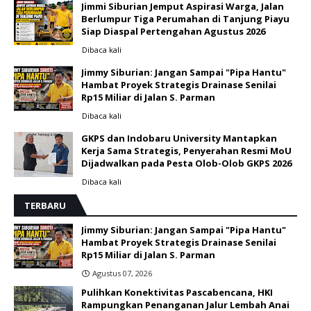
Jimmi Siburian Jemput Aspirasi Warga, Jalan
Berlumpur Tiga Perumahan di Tanjung Piayu
Siap Diaspal Pertengahan Agustus 2026 ‎
Dibaca
kali
Jimmy Siburian: Jangan Sampai "Pipa Hantu"
Hambat Proyek Strategis Drainase Senilai
Rp15 Miliar di Jalan S. Parman
Dibaca
kali
GKPS dan Indobaru University Mantapkan
Kerja Sama Strategis, Penyerahan Resmi MoU
Dijadwalkan pada Pesta Olob-Olob GKPS 2026 ‎
Dibaca
kali
TERBARU
Jimmy Siburian: Jangan Sampai "Pipa Hantu"
Hambat Proyek Strategis Drainase Senilai
Rp15 Miliar di Jalan S. Parman
Agustus 07, 2026
Pulihkan Konektivitas Pascabencana, HKI
Rampungkan Penanganan Jalur Lembah Anai