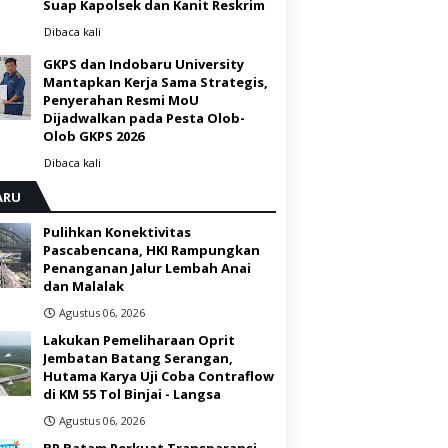
Suap Kapolsek dan Kanit Reskrim
Dibaca
kali
GKPS dan Indobaru University
Mantapkan Kerja Sama Strategis,
Penyerahan Resmi MoU
Dijadwalkan pada Pesta Olob-
Olob GKPS 2026 ‎
Dibaca
kali
ARU
Pulihkan Konektivitas
Pascabencana, HKI Rampungkan
Penanganan Jalur Lembah Anai
dan Malalak
Agustus 06, 2026
Lakukan Pemeliharaan Oprit
Jembatan Batang Serangan,
Hutama Karya Uji Coba Contraflow
di KM 55 Tol Binjai - Langsa
Agustus 06, 2026
BP Batam Perkuat Transparansi