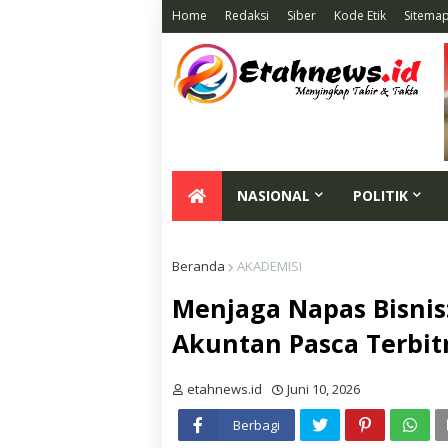
Home
Redaksi
Siber
Kode Etik
Sitema
NASIONAL
POLITIK
Beranda
AKADEMISI
Menjaga Napas Bisnis:
Akuntan Pasca Terbi
etahnews.id
Juni 10, 2026
Berbagi