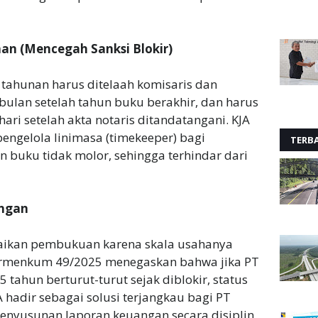
an (Mencegah Sanksi Blokir)
 tahunan harus ditelaah komisaris dan
ulan setelah tahun buku berakhir, dan harus
ari setelah akta notaris ditandatangani. KJA
engelola linimasa (timekeeper) bagi
TERB
buku tidak molor, sehingga terhindar dari
angan
aikan pembukuan karena skala usahanya
 Permenkum 49/2025 menegaskan bahwa jika PT
tahun berturut-turut sejak diblokir, status
hadir sebagai solusi terjangkau bagi PT
nyusunan laporan keuangan secara disiplin