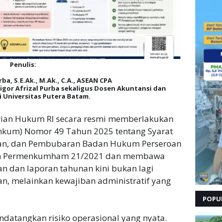
Penulis:
ba, S.E.Ak., M.Ak., C.A., ASEAN CPA
igor Afrizal Purba sekaligus Dosen Akuntansi dan
i Universitas Putera Batam.
rian Hukum RI secara resmi memberlakukan
nkum) Nomor 49 Tahun 2025 tentang Syarat
ahan, dan Pembubaran Badan Hukum Perseroan
ikan Permenkumham 21/2021 dan membawa
 dan laporan tahunan kini bukan lagi
an, melainkan kewajiban administratif yang
POPU
endatangkan risiko operasional yang nyata.