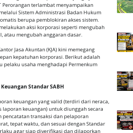
PT Perorangan terlambat menyampaikan
 melalui Sistem Administrasi Badan Hukum
tomatis berupa pemblokiran akses sistem.
 melakukan aksi korporasi seperti mengubah
l, atau mengubah anggaran dasar.
 Kantor Jasa Akuntan (KJA) kini memegang
depan kepatuhan korporasi. Berikut adalah
tu pelaku usaha menghadapi Permenkum
n Keuangan Standar SABH
an keuangan yang valid (terdiri dari neraca,
as laporan keuangan) untuk diunggah secara
h pencatatan transaksi dan pelaporan
rat, tepat waktu, dan sesuai dengan Standar
laku agar siap diverifikasi dan dilaporkan