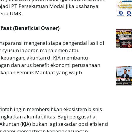
njadi PT Persekutuan Modal jika usahanya
eria UMK.
nfaat (Beneficial Owner)
nsparansi mengenai siapa pengendali asli di
menyusun laporan manajemen atau
 keuangan, akuntan di KJA membantu
gan dan arus benefit ekonomi perusahaan
kapan Pemilik Manfaat yang wajib
ntah ingin membersihkan ekosistem bisnis
ingkatkan akuntabilitas. Bagi pengusaha,
kuntan (KJA) bukan lagi sekadar opsi efisiensi
egis demi memastikan keberlangsungan