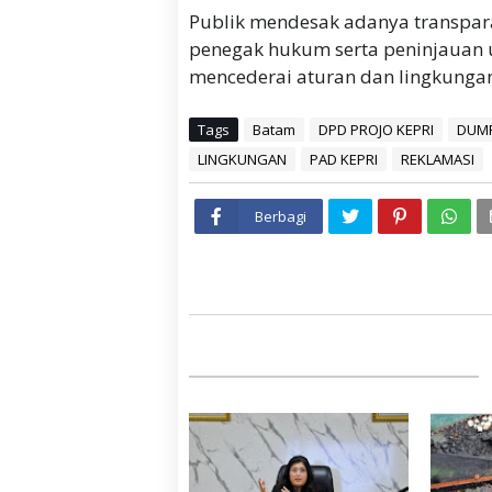
Publik mendesak adanya transpar
penegak hukum serta peninjauan 
mencederai aturan dan lingkungan
Tags
Batam
DPD PROJO KEPRI
DUMP
LINGKUNGAN
PAD KEPRI
REKLAMASI
Berbagi