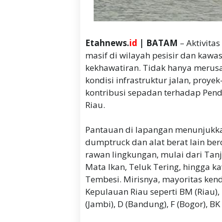
Etahnews.
id
| BATAM
– Aktivitas
masif di wilayah pesisir dan kaw
kekhawatiran. Tidak hanya meru
kondisi infrastruktur jalan, proy
kontribusi sepadan terhadap Pend
Riau.
Pantauan di lapangan menunjukka
dumptruck dan alat berat lain bero
rawan lingkungan, mulai dari Tanj
Mata Ikan, Teluk Tering, hingga k
Tembesi. Mirisnya, mayoritas ken
Kepulauan Riau seperti BM (Riau),
(Jambi), D (Bandung), F (Bogor), B