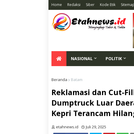
Home
Redaksi
Siber
Kode Etik
Sitema
NASIONAL
POLITIK
Beranda
Batam
Reklamasi dan Cut-Fil
Dumptruck Luar Daer
Kepri Terancam Hilan
etahnews.id
Juli 29, 2025