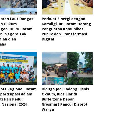
aran Laut Dangas
Perkuat Sinergi dengan
ian Hukum
Komdigi, BP Batam Dorong
ngan, DPRD Batam
Penguatan Komunikasi
n: Negara Tak
Publik dan Transformasi
alah oleh
Digital
ha ‎
ott Regional Batam
Diduga Jadi Ladang Bisnis
rpartisipasi dalam
Oknum, Kios Liar di
ti Hari Peduli
Bufferzone Depan
 Nasional 2024
Grosmart Pancur Disorot
Warga