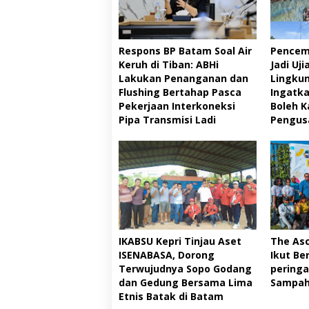
Respons BP Batam Soal Air
Pencem
Keruh di Tiban: ABHi
Jadi Uj
Lakukan Penanganan dan
Lingku
Flushing Bertahap Pasca
Ingatka
Pekerjaan Interkoneksi
Boleh K
Pipa Transmisi Ladi
Pengusa
IKABSU Kepri Tinjau Aset
The Asc
ISENABASA, Dorong
Ikut Be
Terwujudnya Sopo Godang
peringa
dan Gedung Bersama Lima
Sampah
Etnis Batak di Batam ‎