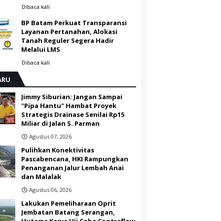
Dibaca
kali
BP Batam Perkuat Transparansi
Layanan Pertanahan, Alokasi
Tanah Reguler Segera Hadir
Melalui LMS
Dibaca
kali
ARU
Jimmy Siburian: Jangan Sampai
"Pipa Hantu" Hambat Proyek
Strategis Drainase Senilai Rp15
Miliar di Jalan S. Parman
Agustus 07, 2026
Pulihkan Konektivitas
Pascabencana, HKI Rampungkan
Penanganan Jalur Lembah Anai
dan Malalak
Agustus 06, 2026
Lakukan Pemeliharaan Oprit
Jembatan Batang Serangan,
Hutama Karya Uji Coba Contraflow