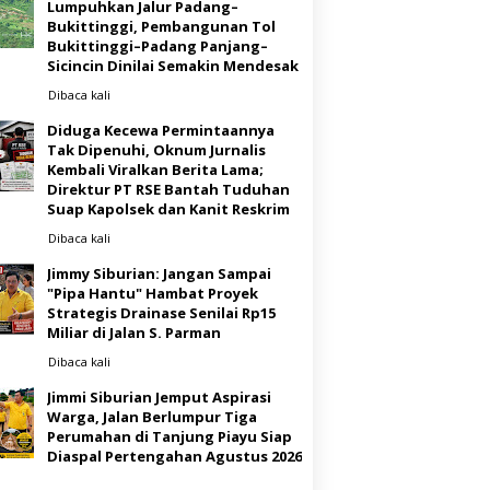
Lumpuhkan Jalur Padang–
Bukittinggi, Pembangunan Tol
Bukittinggi–Padang Panjang–
Sicincin Dinilai Semakin Mendesak
Dibaca
kali
Diduga Kecewa Permintaannya
Tak Dipenuhi, Oknum Jurnalis
Kembali Viralkan Berita Lama;
Direktur PT RSE Bantah Tuduhan
Suap Kapolsek dan Kanit Reskrim
Dibaca
kali
Jimmy Siburian: Jangan Sampai
"Pipa Hantu" Hambat Proyek
Strategis Drainase Senilai Rp15
Miliar di Jalan S. Parman
Dibaca
kali
Jimmi Siburian Jemput Aspirasi
Warga, Jalan Berlumpur Tiga
Perumahan di Tanjung Piayu Siap
Diaspal Pertengahan Agustus 2026