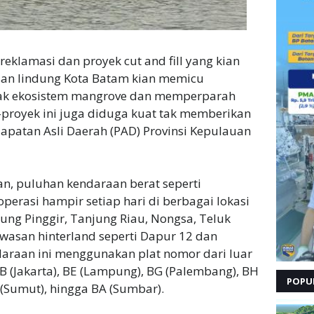
 reklamasi dan proyek cut and fill yang kian
asan lindung Kota Batam kian memicu
sak ekosistem mangrove dan memperparah
ek-proyek ini juga diduga kuat tak memberikan
apatan Asli Daerah (PAD) Provinsi Kepulauan
n, puluhan kendaraan berat seperti
perasi hampir setiap hari di berbagai lokasi
ung Pinggir, Tanjung Riau, Nongsa, Teluk
awasan hinterland seperti Dapur 12 dan
daraan ini menggunakan plat nomor dari luar
 B (Jakarta), BE (Lampung), BG (Palembang), BH
POPU
K (Sumut), hingga BA (Sumbar).