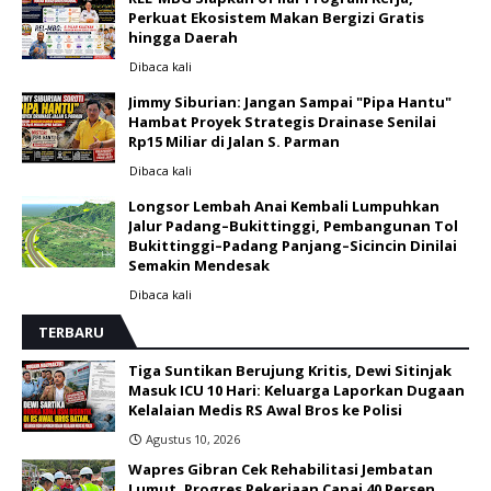
Perkuat Ekosistem Makan Bergizi Gratis
hingga Daerah
Dibaca
kali
Jimmy Siburian: Jangan Sampai "Pipa Hantu"
Hambat Proyek Strategis Drainase Senilai
Rp15 Miliar di Jalan S. Parman
Dibaca
kali
Longsor Lembah Anai Kembali Lumpuhkan
Jalur Padang–Bukittinggi, Pembangunan Tol
Bukittinggi–Padang Panjang–Sicincin Dinilai
Semakin Mendesak
Dibaca
kali
TERBARU
Tiga Suntikan Berujung Kritis, Dewi Sitinjak
Masuk ICU 10 Hari: Keluarga Laporkan Dugaan
Kelalaian Medis RS Awal Bros ke Polisi ‎
Agustus 10, 2026
Wapres Gibran Cek Rehabilitasi Jembatan
Lumut, Progres Pekerjaan Capai 40 Persen