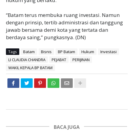
hukum yang berlaku.
“Batam terus membuka ruang investasi. Namun
dengan prinsip, tertib administrasi dan tanggung
jawab bersama demi kota yang tertata dan
berdaya saing,” pungkasnya. (DN)
Tags
Batam
Bisnis
BP Batam
Hukum
Investasi
LI CLAUDIA CHANDRA
PEJABAT
PERIJINAN
WAKIL KEPALA BP BATAM
BACA JUGA