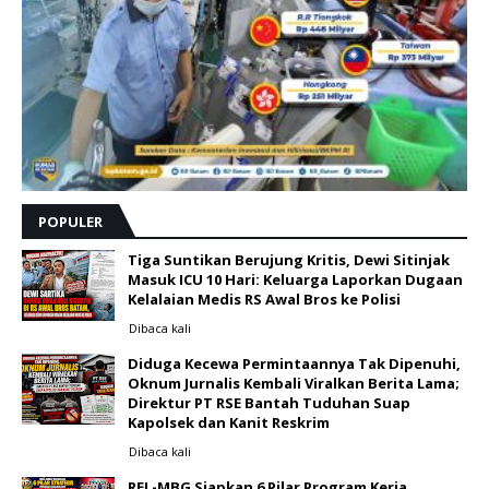
POPULER
Tiga Suntikan Berujung Kritis, Dewi Sitinjak
Masuk ICU 10 Hari: Keluarga Laporkan Dugaan
Kelalaian Medis RS Awal Bros ke Polisi ‎
Dibaca
kali
Diduga Kecewa Permintaannya Tak Dipenuhi,
Oknum Jurnalis Kembali Viralkan Berita Lama;
Direktur PT RSE Bantah Tuduhan Suap
Kapolsek dan Kanit Reskrim
Dibaca
kali
REL-MBG Siapkan 6 Pilar Program Kerja,