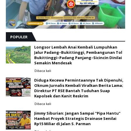
POPULER
Longsor Lembah Anai Kembali Lumpuhkan
Jalur Padang–Bukittinggi, Pembangunan Tol
Bukittinggi–Padang Panjang–Sicincin Dinilai
Semakin Mendesak
Dibaca
kali
Diduga Kecewa Permintaannya Tak Dipenuhi,
Oknum Jurnalis Kembali Viralkan Berita Lama;
Direktur PT RSE Bantah Tuduhan Suap
Kapolsek dan Kanit Reskrim
Dibaca
kali
Jimmy Siburian: Jangan Sampai "Pipa Hantu"
Hambat Proyek Strategis Drainase Senilai
Rp15 Miliar di Jalan S. Parman