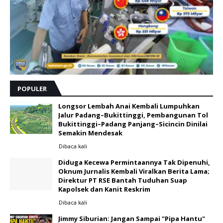
POPULER
Longsor Lembah Anai Kembali Lumpuhkan
Jalur Padang–Bukittinggi, Pembangunan Tol
Bukittinggi–Padang Panjang–Sicincin Dinilai
Semakin Mendesak
Dibaca
kali
Diduga Kecewa Permintaannya Tak Dipenuhi,
Oknum Jurnalis Kembali Viralkan Berita Lama;
Direktur PT RSE Bantah Tuduhan Suap
Kapolsek dan Kanit Reskrim
Dibaca
kali
Jimmy Siburian: Jangan Sampai "Pipa Hantu"