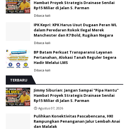
Hambat Proyek Strategis Drainase Senilai
Rp15 Miliar di Jalan S. Parman
Dibaca
kali
IPK Kepri: KPK Harus Usut Dugaan Peran WL
dalam Peredaran Rokok Ilegal Merek
Manchester dan R7 Bold, Rugikan Negara
Dibaca
kali
BP Batam Perkuat Transparansi Layanan
Pertanahan, Alokasi Tanah Reguler Segera
Hadir Melalui LMS
Dibaca
kali
TERBARU
Jimmy Siburian: Jangan Sampai "Pipa Hantu"
Hambat Proyek Strategis Drainase Senilai
Rp15 Miliar di Jalan S. Parman
Agustus 07, 2026
Pulihkan Konektivitas Pascabencana, HKI
Rampungkan Penanganan Jalur Lembah Anai
dan Malalak