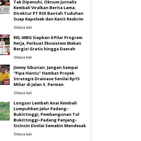
Tak Dipenuhi, Oknum Jurnalis
Kembali Viralkan Berita Lama;
Direktur PT RSE Bantah Tuduhan
Suap Kapolsek dan Kanit Reskrim
Dibaca
kali
REL-MBG Siapkan 6 Pilar Program
Kerja, Perkuat Ekosistem Makan
Bergizi Gratis hingga Daerah
Dibaca
kali
Jimmy Siburian: Jangan Sampai
"Pipa Hantu" Hambat Proyek
Strategis Drainase Senilai Rp15
Miliar di Jalan S. Parman
Dibaca
kali
Longsor Lembah Anai Kembali
Lumpuhkan Jalur Padang–
Bukittinggi, Pembangunan Tol
Bukittinggi–Padang Panjang–
Sicincin Dinilai Semakin Mendesak
Dibaca
kali