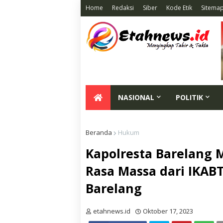
Home
Redaksi
Siber
Kode Etik
Sitema
NASIONAL
POLITIK
Beranda
Hukum
Kapolresta Barelang
Rasa Massa dari IKAB
Barelang
etahnews.id
Oktober 17, 2023