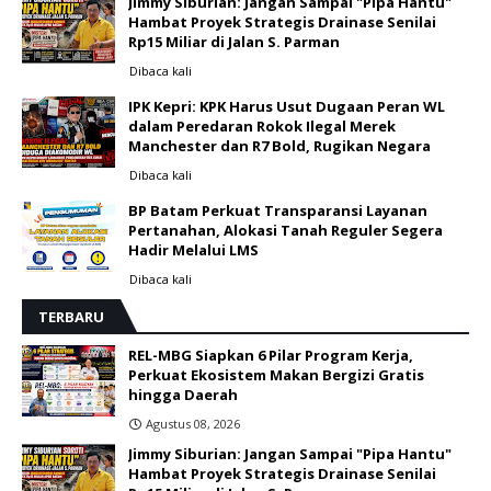
Jimmy Siburian: Jangan Sampai "Pipa Hantu"
Hambat Proyek Strategis Drainase Senilai
Rp15 Miliar di Jalan S. Parman
Dibaca
kali
IPK Kepri: KPK Harus Usut Dugaan Peran WL
dalam Peredaran Rokok Ilegal Merek
Manchester dan R7 Bold, Rugikan Negara
Dibaca
kali
BP Batam Perkuat Transparansi Layanan
Pertanahan, Alokasi Tanah Reguler Segera
Hadir Melalui LMS
Dibaca
kali
TERBARU
REL-MBG Siapkan 6 Pilar Program Kerja,
Perkuat Ekosistem Makan Bergizi Gratis
hingga Daerah
Agustus 08, 2026
Jimmy Siburian: Jangan Sampai "Pipa Hantu"
Hambat Proyek Strategis Drainase Senilai