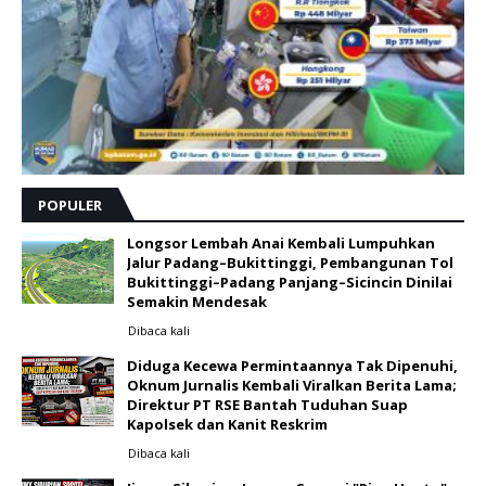
POPULER
Longsor Lembah Anai Kembali Lumpuhkan
Jalur Padang–Bukittinggi, Pembangunan Tol
Bukittinggi–Padang Panjang–Sicincin Dinilai
Semakin Mendesak
Dibaca
kali
Diduga Kecewa Permintaannya Tak Dipenuhi,
Oknum Jurnalis Kembali Viralkan Berita Lama;
Direktur PT RSE Bantah Tuduhan Suap
Kapolsek dan Kanit Reskrim
Dibaca
kali