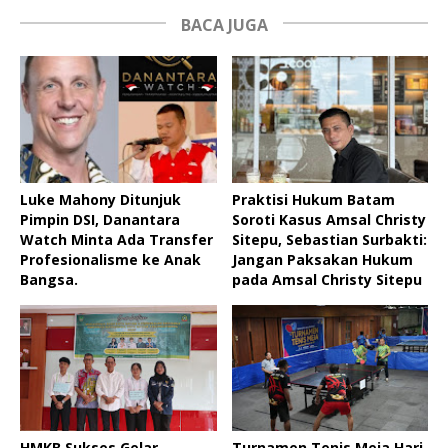
BACA JUGA
Luke Mahony Ditunjuk
Praktisi Hukum Batam
Pimpin DSI, Danantara
Soroti Kasus Amsal Christy
Watch Minta Ada Transfer
Sitepu, Sebastian Surbakti:
Profesionalisme ke Anak
Jangan Paksakan Hukum
Bangsa.
pada Amsal Christy Sitepu
HMKB Sukses Gelar
Turnamen Tenis Meja Hari