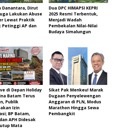
 Danantara, Dirut
Dua DPC HIMAPSI KEPRI
duga Lakukan Abuse
2025 Resmi Terbentuk,
r Lewat Praktik
Menjadi Wadah
 Petinggi AP dan
Pembekalan Nilai-Nilai
Budaya Simalungun
e di Depan Holiday
Sikat Pak Menkeu! Marak
ina Batam Terus
Dugaan Penyelewengan
n, Publik
Anggaran di PLN, Modus
akan Izin
Marathon Hingga Sewa
si; BP Batam,
Pembangkit
dan APH Didesak
Tutup Mata