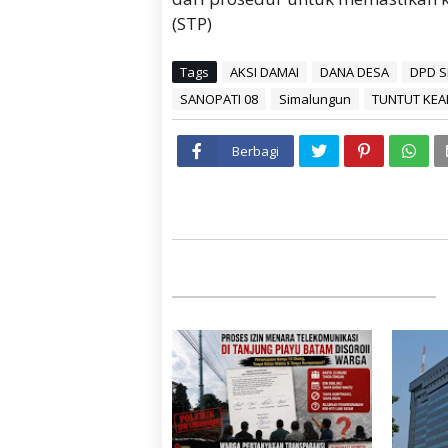
(STP)
Tags
AKSI DAMAI
DANA DESA
DPD 
SANOPATI 08
Simalungun
TUNTUT KEA
Berbagi