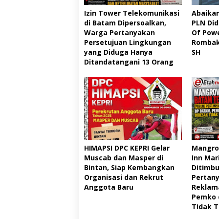
Izin Tower Telekomunikasi
Abaikan
di Batam Dipersoalkan,
PLN Di
Warga Pertanyakan
Of Powe
Persetujuan Lingkungan
Rombak
yang Diduga Hanya
SH
Ditandatangani 13 Orang
HIMAPSI DPC KEPRI Gelar
Mangrov
Muscab dan Masper di
Inn Mar
Bintan, Siap Kembangkan
Ditimbu
Organisasi dan Rekrut
Pertany
Anggota Baru
Reklama
Pemko 
Tidak 