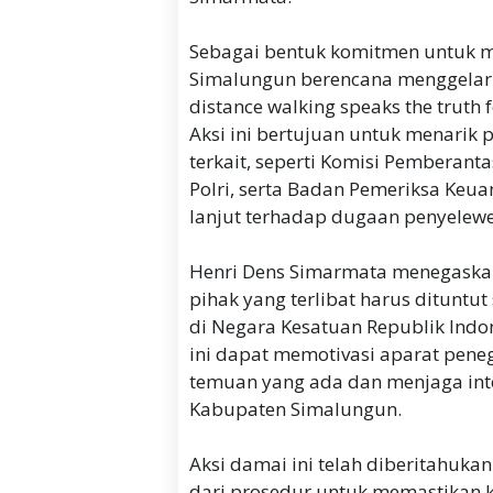
Sebagai bentuk komitmen untuk 
Simalungun berencana menggelar a
distance walking speaks the truth f
Aksi ini bertujuan untuk menarik
terkait, seperti Komisi Pemberant
Polri, serta Badan Pemeriksa Keua
lanjut terhadap dugaan penyelewe
Henri Dens Simarmata menegaskan 
pihak yang terlibat harus ditunt
di Negara Kesatuan Republik Indo
ini dapat memotivasi aparat pen
temuan yang ada dan menjaga inte
Kabupaten Simalungun.
Aksi damai ini telah diberitahuk
dari prosedur untuk memastikan k