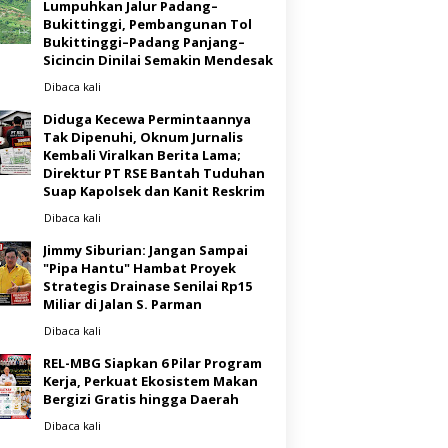
Lumpuhkan Jalur Padang–
Bukittinggi, Pembangunan Tol
Bukittinggi–Padang Panjang–
Sicincin Dinilai Semakin Mendesak
Dibaca
kali
Diduga Kecewa Permintaannya
Tak Dipenuhi, Oknum Jurnalis
Kembali Viralkan Berita Lama;
Direktur PT RSE Bantah Tuduhan
Suap Kapolsek dan Kanit Reskrim
Dibaca
kali
Jimmy Siburian: Jangan Sampai
"Pipa Hantu" Hambat Proyek
Strategis Drainase Senilai Rp15
Miliar di Jalan S. Parman
Dibaca
kali
REL-MBG Siapkan 6 Pilar Program
Kerja, Perkuat Ekosistem Makan
Bergizi Gratis hingga Daerah
Dibaca
kali