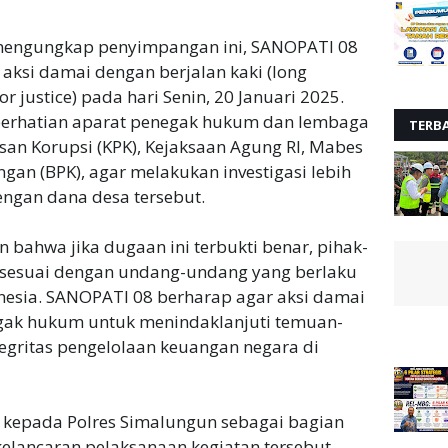
mengungkap penyimpangan ini, SANOPATI 08
ksi damai dengan berjalan kaki (long
or justice) pada hari Senin, 20 Januari 2025.
 perhatian aparat penegak hukum dan lembaga
TERB
asan Korupsi (KPK), Kejaksaan Agung RI, Mabes
ngan (BPK), agar melakukan investigasi lebih
ngan dana desa tersebut.
bahwa jika dugaan ini terbukti benar, pihak-
ut sesuai dengan undang-undang yang berlaku
nesia. SANOPATI 08 berharap agar aksi damai
egak hukum untuk menindaklanjuti temuan-
gritas pengelolaan keuangan negara di
an kepada Polres Simalungun sebagai bagian
elancaran pelaksanaan kegiatan tersebut.