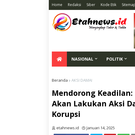
Home
Redaksi
Siber
Kode Etik
Sitema
NASIONAL
POLITIK
Beranda
AKSI DAMAI
Mendorong Keadilan:
Akan Lakukan Aksi 
Korupsi
etahnews.id
Januari 14, 2025