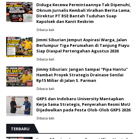
Diduga Kecewa Permintaannya Tak Dipenuhi,
Oknum Jurnalis Kembali Viralkan Berita Lama;
Direktur PT RSE Bantah Tuduhan Suap
Kapolsek dan Kanit Reskrim
Dibaca
kali
Jimmi Siburian Jemput Aspirasi Warga, Jalan
Berlumpur Tiga Perumahan di Tanjung Piayu
Siap Diaspal Pertengahan Agustus 2026 ‎
Dibaca
kali
Jimmy Siburian: Jangan Sampai "Pipa Hantu"
Hambat Proyek Strategis Drainase Senilai
Rp15 Miliar di Jalan S. Parman
Dibaca
kali
GKPS dan Indobaru University Mantapkan
Kerja Sama Strategis, Penyerahan Resmi MoU
Dijadwalkan pada Pesta Olob-Olob GKPS 2026 ‎
Dibaca
kali
TERBARU