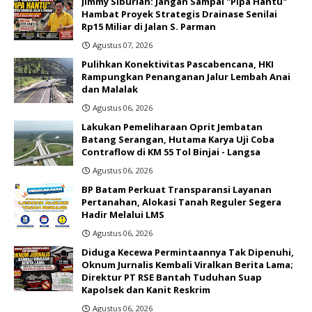
Jimmy Siburian: Jangan Sampai "Pipa Hantu"
Hambat Proyek Strategis Drainase Senilai
Rp15 Miliar di Jalan S. Parman
Agustus 07, 2026
Pulihkan Konektivitas Pascabencana, HKI
Rampungkan Penanganan Jalur Lembah Anai
dan Malalak
Agustus 06, 2026
Lakukan Pemeliharaan Oprit Jembatan
Batang Serangan, Hutama Karya Uji Coba
Contraflow di KM 55 Tol Binjai - Langsa
Agustus 06, 2026
BP Batam Perkuat Transparansi Layanan
Pertanahan, Alokasi Tanah Reguler Segera
Hadir Melalui LMS
Agustus 06, 2026
Diduga Kecewa Permintaannya Tak Dipenuhi,
Oknum Jurnalis Kembali Viralkan Berita Lama;
Direktur PT RSE Bantah Tuduhan Suap
Kapolsek dan Kanit Reskrim
Agustus 06, 2026