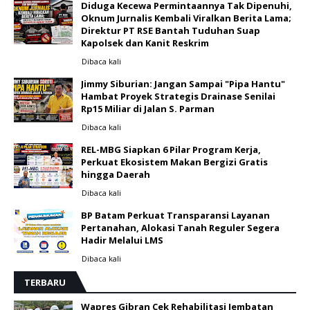
Diduga Kecewa Permintaannya Tak Dipenuhi,
Oknum Jurnalis Kembali Viralkan Berita Lama;
Direktur PT RSE Bantah Tuduhan Suap
Kapolsek dan Kanit Reskrim
Dibaca
kali
Jimmy Siburian: Jangan Sampai "Pipa Hantu"
Hambat Proyek Strategis Drainase Senilai
Rp15 Miliar di Jalan S. Parman
Dibaca
kali
REL-MBG Siapkan 6 Pilar Program Kerja,
Perkuat Ekosistem Makan Bergizi Gratis
hingga Daerah
Dibaca
kali
BP Batam Perkuat Transparansi Layanan
Pertanahan, Alokasi Tanah Reguler Segera
Hadir Melalui LMS
Dibaca
kali
TERBARU
Wapres Gibran Cek Rehabilitasi Jembatan