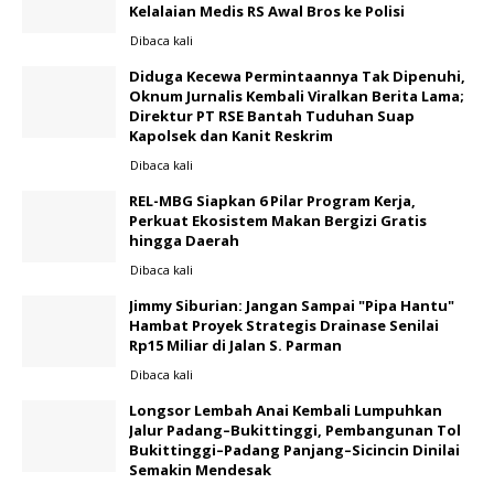
Kelalaian Medis RS Awal Bros ke Polisi ‎
Dibaca
kali
Diduga Kecewa Permintaannya Tak Dipenuhi,
Oknum Jurnalis Kembali Viralkan Berita Lama;
Direktur PT RSE Bantah Tuduhan Suap
Kapolsek dan Kanit Reskrim
Dibaca
kali
REL-MBG Siapkan 6 Pilar Program Kerja,
Perkuat Ekosistem Makan Bergizi Gratis
hingga Daerah
Dibaca
kali
Jimmy Siburian: Jangan Sampai "Pipa Hantu"
Hambat Proyek Strategis Drainase Senilai
Rp15 Miliar di Jalan S. Parman
Dibaca
kali
Longsor Lembah Anai Kembali Lumpuhkan
Jalur Padang–Bukittinggi, Pembangunan Tol
Bukittinggi–Padang Panjang–Sicincin Dinilai
Semakin Mendesak