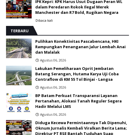
IPK Kepri: KPK Harus Usut Dugaan Peran WL
dalam Peredaran Rokok Ilegal Merek
Manchester dan R7 Bold, Rugikan Negara
Dibaca
kali
TERBARU
Pulihkan Konektivitas Pascabencana, HKI
Rampungkan Penanganan Jalur Lembah Anai
dan Malalak
Agustus 06, 2026
Lakukan Pemeliharaan Oprit Jembatan
Batang Serangan, Hutama Karya Uji Coba
Contraflow di KM 55 Tol Binjai - Langsa
Agustus 06, 2026
BP Batam Perkuat Transparansi Layanan
Pertanahan, Alokasi Tanah Reguler Segera
Hadir Melalui LMS
Agustus 06, 2026
Diduga Kecewa Permintaannya Tak Dipenuhi,
Oknum Jurnalis Kembali Viralkan Berita Lama;
Direktur PT RSE Bantah Tuduhan Suap