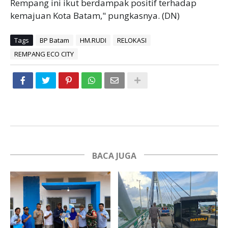
Rempang ini ikut berdampak positif terhadap
kemajuan Kota Batam," pungkasnya. (DN)
Tags
BP Batam
HM.RUDI
RELOKASI
REMPANG ECO CITY
BACA JUGA