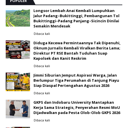
POPULER
Longsor Lembah Anai Kembali Lumpuhkan
Jalur Padang–Bukittinggi, Pembangunan Tol
Bukittinggi–Padang Panjang–Sicincin Dinilai
Semakin Mendesak
Dibaca
kali
Diduga Kecewa Permintaannya Tak Dipenuhi,
Oknum Jurnalis Kembali Viralkan Berita Lama;
Direktur PT RSE Bantah Tuduhan Suap
Kapolsek dan Kanit Reskrim
Dibaca
kali
Jimmi Siburian Jemput Aspirasi Warga, Jalan
Berlumpur Tiga Perumahan di Tanjung Piayu
Siap Diaspal Pertengahan Agustus 2026 ‎
Dibaca
kali
GKPS dan Indobaru University Mantapkan
Kerja Sama Strategis, Penyerahan Resmi MoU
Dijadwalkan pada Pesta Olob-Olob GKPS 2026 ‎
Dibaca
kali