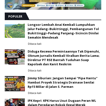
POPULER
Longsor Lembah Anai Kembali Lumpuhkan
Jalur Padang–Bukittinggi, Pembangunan Tol
Bukittinggi–Padang Panjang–Sicincin Dinilai
Semakin Mendesak
Dibaca
kali
Diduga Kecewa Permintaannya Tak Dipenuhi,
Oknum Jurnalis Kembali Viralkan Berita Lama;
Direktur PT RSE Bantah Tuduhan Suap
Kapolsek dan Kanit Reskrim
Dibaca
kali
Jimmy Siburian: Jangan Sampai "Pipa Hantu"
Hambat Proyek Strategis Drainase Senilai
Rp15 Miliar di Jalan S. Parman
Dibaca
kali
IPK Kepri: KPK Harus Usut Dugaan Peran WL
dalam Peredaran Rokok Ilegal Merek