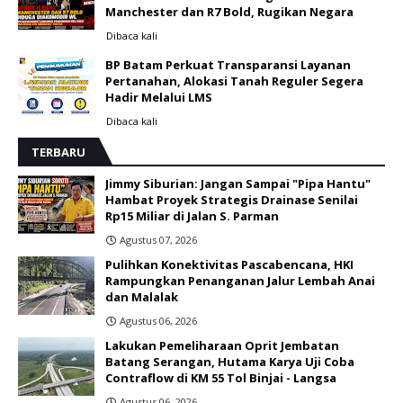
Manchester dan R7 Bold, Rugikan Negara
Dibaca
kali
BP Batam Perkuat Transparansi Layanan
Pertanahan, Alokasi Tanah Reguler Segera
Hadir Melalui LMS
Dibaca
kali
TERBARU
Jimmy Siburian: Jangan Sampai "Pipa Hantu"
Hambat Proyek Strategis Drainase Senilai
Rp15 Miliar di Jalan S. Parman
Agustus 07, 2026
Pulihkan Konektivitas Pascabencana, HKI
Rampungkan Penanganan Jalur Lembah Anai
dan Malalak
Agustus 06, 2026
Lakukan Pemeliharaan Oprit Jembatan
Batang Serangan, Hutama Karya Uji Coba
Contraflow di KM 55 Tol Binjai - Langsa
Agustus 06, 2026