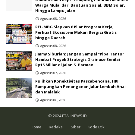
Warga Mulai dari Bantuan Sosial, BBM Solar,
Hingga Lampu Jalan
Agustus 08, 2026
REL-MBG Siapkan 6 Pilar Program Kerja,
Perkuat Ekosistem Makan Bergizi Gratis
hingga Daerah
Agustus 08, 2026
Jimmy Siburian: Jangan Sampai "Pipa Hantu"
Hambat Proyek Strategis Drainase Senilai
Rp15 Miliar di Jalan S. Parman
Agustus 07, 2026
Pulihkan Konektivitas Pascabencana, HKI
Rampungkan Penanganan Jalur Lembah Anai
dan Malalak
Agustus 06, 2026
© 2024
ETAHNEWS.ID
Home
Redaksi
Siber
Kode Etik