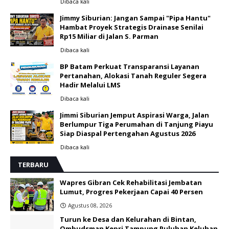
Dibaca
kali
Jimmy Siburian: Jangan Sampai "Pipa Hantu"
Hambat Proyek Strategis Drainase Senilai
Rp15 Miliar di Jalan S. Parman
Dibaca
kali
BP Batam Perkuat Transparansi Layanan
Pertanahan, Alokasi Tanah Reguler Segera
Hadir Melalui LMS
Dibaca
kali
Jimmi Siburian Jemput Aspirasi Warga, Jalan
Berlumpur Tiga Perumahan di Tanjung Piayu
Siap Diaspal Pertengahan Agustus 2026 ‎
Dibaca
kali
TERBARU
Wapres Gibran Cek Rehabilitasi Jembatan
Lumut, Progres Pekerjaan Capai 40 Persen
Agustus 08, 2026
Turun ke Desa dan Kelurahan di Bintan,
Ombudsman Kepri Tampung Puluhan Keluhan