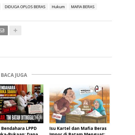
DIDUGA OPLOS BERAS
Hukum
MAFIA BERAS
BACA JUGA
 Bendahara LPPD
Isu Kartel dan Mafia Beras
uka-Bukaan: Dana
Impor di Batam Menguat: