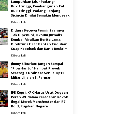
Lumpuhkan Jalur Padang–
Bukittinggi, Pembangunan Tol
Bukittinggi–Padang Panjang–
Sicincin Dinilai Semakin Mendesak
Dibaca
kali
Diduga Kecewa Permintaannya
Tak Dipenuhi, Oknum Jurnalis
Kembali Viralkan Berita Lama;
Direktur PT RSE Bantah Tuduhan
Suap Kapolsek dan Kanit Reskrim
Dibaca
kali
Jimmy Siburian: Jangan Sampai
"Pipa Hantu" Hambat Proyek
Strategis Drainase Senilai Rp15
Miliar di Jalan S. Parman
Dibaca
kali
IPK Kepri: KPK Harus Usut Dugaan
Peran WL dalam Peredaran Rokok
Ilegal Merek Manchester dan R7
Bold, Rugikan Negara
Dibaca
kali