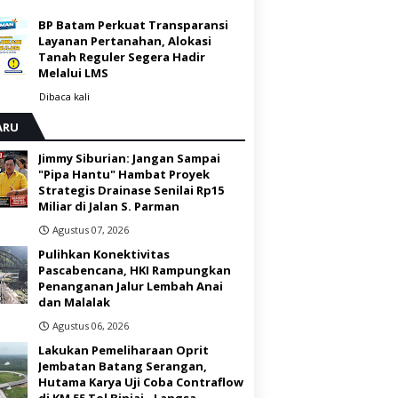
BP Batam Perkuat Transparansi
Layanan Pertanahan, Alokasi
Tanah Reguler Segera Hadir
Melalui LMS
Dibaca
kali
ARU
Jimmy Siburian: Jangan Sampai
"Pipa Hantu" Hambat Proyek
Strategis Drainase Senilai Rp15
Miliar di Jalan S. Parman
Agustus 07, 2026
Pulihkan Konektivitas
Pascabencana, HKI Rampungkan
Penanganan Jalur Lembah Anai
dan Malalak
Agustus 06, 2026
Lakukan Pemeliharaan Oprit
Jembatan Batang Serangan,
Hutama Karya Uji Coba Contraflow
di KM 55 Tol Binjai - Langsa