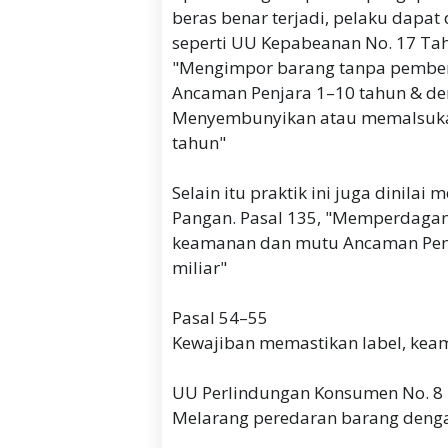
beras benar terjadi, pelaku dapat
seperti UU Kepabeanan No. 17 Tah
‎"Mengimpor barang tanpa pember
Ancaman Penjara 1–10 tahun & den
Menyembunyikan atau memalsukan
tahun"
‎Selain itu praktik ini juga dinil
Pangan. Pasal 135, "Memperdaga
keamanan dan mutu Ancaman Penj
miliar"
‎Pasal 54–55
‎Kewajiban memastikan label, kea
‎UU Perlindungan Konsumen No. 8 
‎Melarang peredaran barang deng