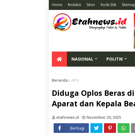
Home
Redaksi
Siber
Kode Etik
Sitema
NASIONAL
POLITIK
Beranda
APH
Diduga Oplos Beras d
Aparat dan Kepala B
etahnews.id
November 20, 2025
Berbagi