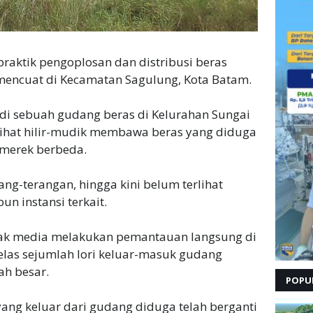
raktik pengoplosan dan distribusi beras
 mencuat di Kecamatan Sagulung, Kota Batam.
 di sebuah gudang beras di Kelurahan Sungai
erlihat hilir-mudik membawa beras yang diduga
 merek berbeda.
rang-terangan, hingga kini belum terlihat
n instansi terkait.
awak media melakukan pemantauan langsung di
t jelas sejumlah lori keluar-masuk gudang
h besar.
POPU
yang keluar dari gudang diduga telah berganti