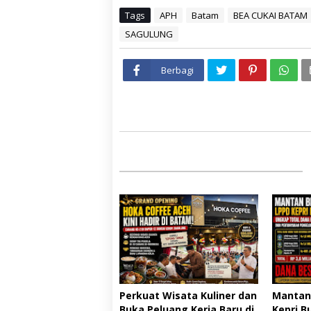
Tags
APH
Batam
BEA CUKAI BATAM
SAGULUNG
Berbagi
Perkuat Wisata Kuliner dan
Mantan
Buka Peluang Kerja Baru di
Kepri B