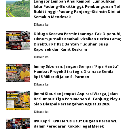
Longsor Lembah Anai Kembali Lumpuhkan
Jalur Padang–Bukittinggi, Pembangunan Tol
Bukittinggi–Padang Panjang–Sicincin Dinilai
Semakin Mendesak
Dibaca
kali
Diduga Kecewa Permintaannya Tak Dipenuhi,
Oknum Jurnalis Kembali Viralkan Berita Lama;
Direktur PT RSE Bantah Tuduhan Suap
Kapolsek dan Kanit Reskrim
Dibaca
kali
Jimmy Siburian: Jangan Sampai "Pipa Hantu"
Hambat Proyek Strategis Drainase Senilai
Rp15 Miliar di Jalan S. Parman
Dibaca
kali
Jimmi Siburian Jemput Aspirasi Warga, Jalan
Berlumpur Tiga Perumahan di Tanjung Piayu
Siap Diaspal Pertengahan Agustus 2026 ‎
Dibaca
kali
IPK Kepri: KPK Harus Usut Dugaan Peran WL
dalam Peredaran Rokok Ilegal Merek