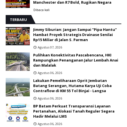
Manchester dan R7 Bold, Rugikan Negara
Dibaca
kali
TERBARU
Jimmy Siburian: Jangan Sampai "Pipa Hantu"
Hambat Proyek Strategis Drainase Senilai
Rp15 Miliar di Jalan S. Parman
Agustus 07, 2026
Pulihkan Konektivitas Pascabencana, HKI
Rampungkan Penanganan Jalur Lembah Anai
dan Malalak
Agustus 06, 2026
Lakukan Pemeliharaan Oprit Jembatan
Batang Serangan, Hutama Karya Uji Coba
Contraflow di KM 55 Tol Binjai - Langsa
Agustus 06, 2026
BP Batam Perkuat Transparansi Layanan
Pertanahan, Alokasi Tanah Reguler Segera
Hadir Melalui LMS
Agustus 06, 2026