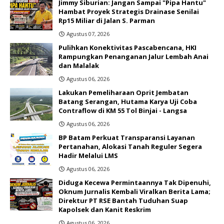
Jimmy Siburian: Jangan Sampai "Pipa Hantu"
Hambat Proyek Strategis Drainase Senilai
Rp15 Miliar di Jalan S. Parman
Agustus 07, 2026
Pulihkan Konektivitas Pascabencana, HKI
Rampungkan Penanganan Jalur Lembah Anai
dan Malalak
Agustus 06, 2026
Lakukan Pemeliharaan Oprit Jembatan
Batang Serangan, Hutama Karya Uji Coba
Contraflow di KM 55 Tol Binjai - Langsa
Agustus 06, 2026
BP Batam Perkuat Transparansi Layanan
Pertanahan, Alokasi Tanah Reguler Segera
Hadir Melalui LMS
Agustus 06, 2026
Diduga Kecewa Permintaannya Tak Dipenuhi,
Oknum Jurnalis Kembali Viralkan Berita Lama;
Direktur PT RSE Bantah Tuduhan Suap
Kapolsek dan Kanit Reskrim
Agustus 06, 2026