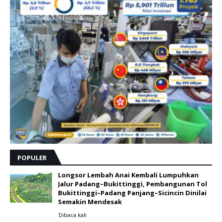
POPULER
Longsor Lembah Anai Kembali Lumpuhkan
Jalur Padang–Bukittinggi, Pembangunan Tol
Bukittinggi–Padang Panjang–Sicincin Dinilai
Semakin Mendesak
Dibaca
kali