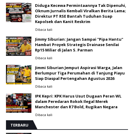
Diduga Kecewa Permintaannya Tak Dipenuhi,
Oknum Jurnalis Kembali Viralkan Berita Lama;
Direktur PT RSE Bantah Tuduhan Suap
Kapolsek dan Kanit Reskrim
Dibaca
kali
Jimmy Siburian: Jangan Sampai "Pipa Hantu"
Hambat Proyek Strategis Drainase Senilai
Rp15 Miliar di Jalan S. Parman
Dibaca
kali
Jimmi Siburian Jemput Aspirasi Warga, Jalan
Berlumpur Tiga Perumahan di Tanjung Piayu
Siap Diaspal Pertengahan Agustus 2026 ‎
Dibaca
kali
IPK Kepri: KPK Harus Usut Dugaan Peran WL
dalam Peredaran Rokok Ilegal Merek
Manchester dan R7 Bold, Rugikan Negara
Dibaca
kali
TERBARU