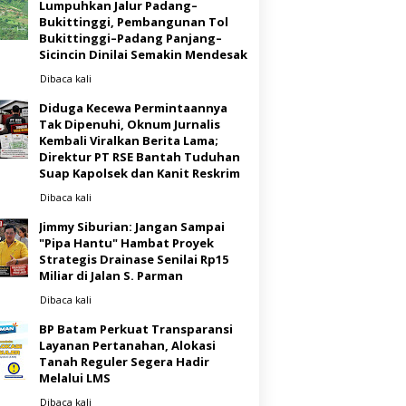
Lumpuhkan Jalur Padang–
Bukittinggi, Pembangunan Tol
Bukittinggi–Padang Panjang–
Sicincin Dinilai Semakin Mendesak
Dibaca
kali
Diduga Kecewa Permintaannya
Tak Dipenuhi, Oknum Jurnalis
Kembali Viralkan Berita Lama;
Direktur PT RSE Bantah Tuduhan
Suap Kapolsek dan Kanit Reskrim
Dibaca
kali
Jimmy Siburian: Jangan Sampai
"Pipa Hantu" Hambat Proyek
Strategis Drainase Senilai Rp15
Miliar di Jalan S. Parman
Dibaca
kali
BP Batam Perkuat Transparansi
Layanan Pertanahan, Alokasi
Tanah Reguler Segera Hadir
Melalui LMS
Dibaca
kali