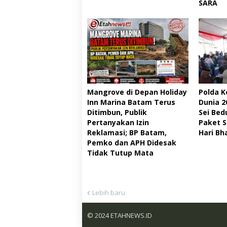
SARA
Mangrove di Depan Holiday
Polda K
Inn Marina Batam Terus
Dunia 
Ditimbun, Publik
Sei Bed
Pertanyakan Izin
Paket 
Reklamasi; BP Batam,
Hari Bh
Pemko dan APH Didesak
Tidak Tutup Mata
Lebih baru
© 2024
ETAHNEWS.ID