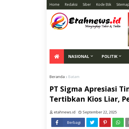
Home
Redaksi
Siber
Kode Etik
Sitema
NASIONAL
POLITIK
Beranda
Batam
PT Sigma Apresiasi T
Tertibkan Kios Liar,
etahnews.id
September 22, 2025
Berbagi