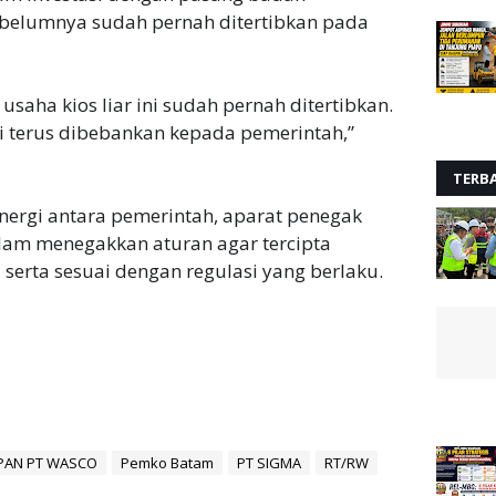
ebelumnya sudah pernah ditertibkan pada
saha kios liar ini sudah pernah ditertibkan.
ni terus dibebankan kepada pemerintah,”
TERB
nergi antara pemerintah, aparat penegak
lam menegakkan aturan agar tercipta
, serta sesuai dengan regulasi yang berlaku.
EPAN PT WASCO
Pemko Batam
PT SIGMA
RT/RW