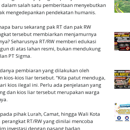
ng dalam salah satu pemberitaan menyebutkan
dak mengedepankan pendekatan humanis.
enapa baru sekarang pak RT dan pak RW
angkat tersebut membiarkan menjamurnya
ahnya? Seharusnya RT/RW memberi edukasi
un di atas lahan resmi, bukan mendukung
ilan PT Sigma.
adanya pembiaran yang dilakukan oleh
kios-kios liar tersebut. “Kita patut menduga,
 kios ilegal ini. Perlu ada penjelasan yang
ng dan kios liar tersebut merupakan warga
nya.
epada pihak Lurah, Camat, hingga Wali Kota
a perangkat RT/RW yang dinilai mencoba
m investasi dengan pasang badan