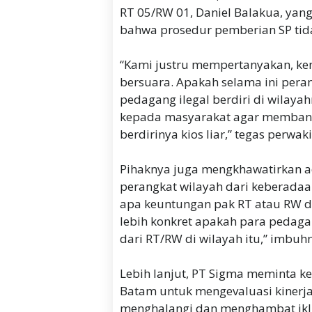
RT 05/RW 01, Daniel Balakua, ya
bahwa prosedur pemberian SP ti
‎“Kami justru mempertanyakan, k
bersuara. Apakah selama ini per
pedagang ilegal berdiri di wilay
kepada masyarakat agar membang
berdirinya kios liar,” tegas perwak
‎Pihaknya juga mengkhawatirkan 
perangkat wilayah dari keberadaan 
apa keuntungan pak RT atau RW dari
lebih konkret apakah para pedaga
dari RT/RW di wilayah itu,” imbuh
‎Lebih lanjut, PT Sigma meminta k
Batam untuk mengevaluasi kinerj
menghalangi dan menghambat ikli