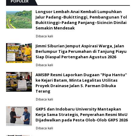
POPULER
Longsor Lembah Anai Kembali Lumpuhkan
Jalur Padang–Bukittinggi, Pembangunan Tol
Bukittinggi–Padang Panjang–Sicincin Dinilai
Semakin Mendesak
Dibaca
kali
Jimmi Siburian Jemput Aspirasi Warga, Jalan
Berlumpur Tiga Perumahan di Tanjung Piayu
Siap Diaspal Pertengahan Agustus 2026 ‎
Dibaca
kali
AMSBP Resmi Laporkan Dugaan "Pipa Hantu"
ke Kejari Batam, Minta Legalitas Utilitas
Proyek Drainase Jalan S. Parman Dibuka
Terang
Dibaca
kali
GKPS dan Indobaru University Mantapkan
Kerja Sama Strategis, Penyerahan Resmi MoU
Dijadwalkan pada Pesta Olob-Olob GKPS 2026 ‎
Dibaca
kali