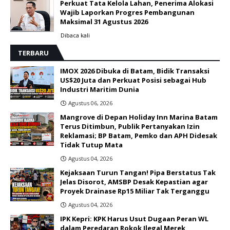
Perkuat Tata Kelola Lahan, Penerima Alokasi
Wajib Laporkan Progres Pembangunan
Maksimal 31 Agustus 2026
Dibaca
kali
TERBARU
IMOX 2026 Dibuka di Batam, Bidik Transaksi
US$20 Juta dan Perkuat Posisi sebagai Hub
Industri Maritim Dunia ‎
Agustus 06, 2026
Mangrove di Depan Holiday Inn Marina Batam
Terus Ditimbun, Publik Pertanyakan Izin
Reklamasi; BP Batam, Pemko dan APH Didesak
Tidak Tutup Mata
Agustus 04, 2026
Kejaksaan Turun Tangan! Pipa Berstatus Tak
Jelas Disorot, AMSBP Desak Kepastian agar
Proyek Drainase Rp15 Miliar Tak Terganggu
Agustus 04, 2026
IPK Kepri: KPK Harus Usut Dugaan Peran WL
dalam Peredaran Rokok Ilegal Merek