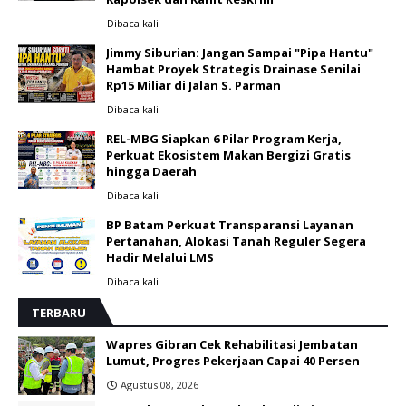
Dibaca
kali
Jimmy Siburian: Jangan Sampai "Pipa Hantu"
Hambat Proyek Strategis Drainase Senilai
Rp15 Miliar di Jalan S. Parman
Dibaca
kali
REL-MBG Siapkan 6 Pilar Program Kerja,
Perkuat Ekosistem Makan Bergizi Gratis
hingga Daerah
Dibaca
kali
BP Batam Perkuat Transparansi Layanan
Pertanahan, Alokasi Tanah Reguler Segera
Hadir Melalui LMS
Dibaca
kali
TERBARU
Wapres Gibran Cek Rehabilitasi Jembatan
Lumut, Progres Pekerjaan Capai 40 Persen
Agustus 08, 2026