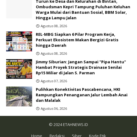
Turun ke Desa dan Kelurahan di Bintan,
Ombudsman Kepri Tampung Puluhan Keluhan
Warga Mulai dari Bantuan Sosial, BBM Solar,
Hingga Lampu Jalan
Agustus 08, 2026
REL-MBG Siapkan 6 Pilar Program Kerja,
Perkuat Ekosistem Makan Bergizi Gratis
hingga Daerah
Agustus 08, 2026
Jimmy Siburian: Jangan Sampai "Pipa Hantu"
Hambat Proyek Strategis Drainase Senilai
Rp15 Miliar di Jalan S. Parman
Agustus 07, 2026
Pulihkan Konektivitas Pascabencana, HKI
Rampungkan Penanganan Jalur Lembah Anai
dan Malalak
Agustus 06, 2026
© 2024
ETAHNEWS.ID
Home
Redaksi
Siber
Kode Etik