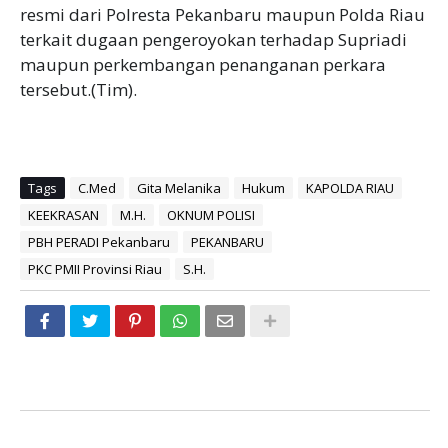
resmi dari Polresta Pekanbaru maupun Polda Riau
terkait dugaan pengeroyokan terhadap Supriadi
maupun perkembangan penanganan perkara
tersebut.(Tim).
Tags
C.Med
Gita Melanika
Hukum
KAPOLDA RIAU
KEEKRASAN
M.H.
OKNUM POLISI
PBH PERADI Pekanbaru
PEKANBARU
PKC PMII Provinsi Riau
S.H.