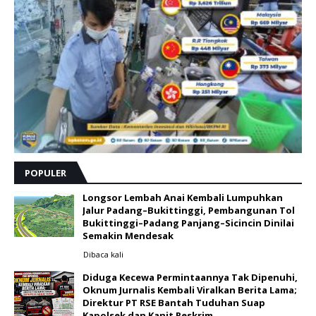
POPULER
Longsor Lembah Anai Kembali Lumpuhkan
Jalur Padang–Bukittinggi, Pembangunan Tol
Bukittinggi–Padang Panjang–Sicincin Dinilai
Semakin Mendesak
Dibaca
kali
Diduga Kecewa Permintaannya Tak Dipenuhi,
Oknum Jurnalis Kembali Viralkan Berita Lama;
Direktur PT RSE Bantah Tuduhan Suap
Kapolsek dan Kanit Reskrim